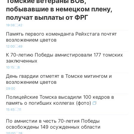
Томские ветераны ВОВ,
побывавшие в немецком плену,
получат выплаты от ФРГ
19:38
42
Память первого коменданта Рейхстага почтят
возложением цветов
12:00
49
К 70-летию Победы амнистировали 177 томских
заключенных
10:15
8
День гвардии отметят в Томске митингом и
возложением цветов
09:00
Полицейские Томска высадили 100 кедров в
память о погибших коллегах (фото)
15:45
11
По амнистии в честь 70-летия Победы
освобождены 149 осужденных области
20:00
18