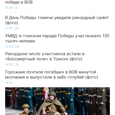
победе в ВОВ
10:00
9
В День Победы томичи увидели рекордный салют
(фото)
01:01
35
УМВД: в томском параде Победы участвовало 130
тысяч человек
15:00
30
Рекордное число участников встали в
«Бессмертный полк» в Томске (фото)
14:55
35
Горожане почтили погибших в ВОВ минутой
молчания и выпустили в небо голубей (фото)
14:37