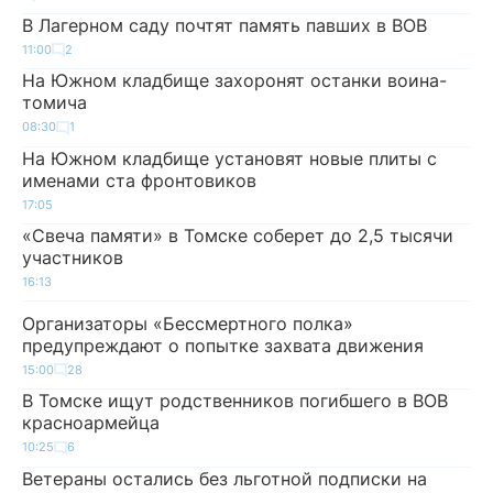
В Лагерном саду почтят память павших в ВОВ
11:00
2
На Южном кладбище захоронят останки воина-
томича
08:30
1
На Южном кладбище установят новые плиты с
именами ста фронтовиков
17:05
«Свеча памяти» в Томске соберет до 2,5 тысячи
участников
16:13
Организаторы «Бессмертного полка»
предупреждают о попытке захвата движения
15:00
28
В Томске ищут родственников погибшего в ВОВ
красноармейца
10:25
6
Ветераны остались без льготной подписки на