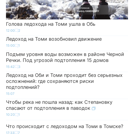
Голова ледохода на Томи ушла в Обь
12:00
2
Ледоход на Томи возобновил движение
15:00
1
Подъем уровня воды возможен в районе Черной
Речки. Под угрозой подтопления 15 домов
15:42
3
Ледоход на Оби и Томи проходит без серьезных
осложнений: где сохраняются риски
подтоплений?
15:07
Чтобы река не пошла назад: как Степановку
спасают от подтопления в паводок
10:20
1
Что происходит с ледоходом на Томи в Томске?
17:33
7