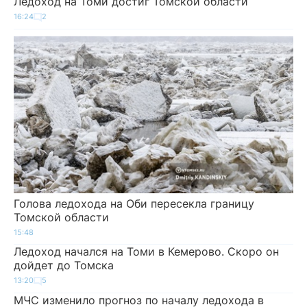
Ледоход на Томи достиг Томской области
16:24
2
Голова ледохода на Оби пересекла границу
Томской области
15:48
Ледоход начался на Томи в Кемерово. Скоро он
дойдет до Томска
13:20
5
МЧС изменило прогноз по началу ледохода в