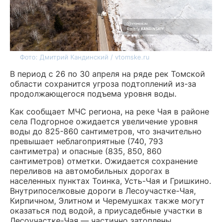
Фото: Дмитрий Кандинский / vtomske.ru
В период с 26 по 30 апреля на ряде рек Томской
области сохранится угроза подтоплений из-за
продолжающегося подъема уровня воды.
Как сообщает МЧС региона, на реке Чая в районе
села Подгорное ожидается увеличение уровня
воды до 825-860 сантиметров, что значительно
превышает неблагоприятные (740, 793
сантиметра) и опасные (835, 850, 860
сантиметров) отметки. Ожидается сохранение
переливов на автомобильных дорогах в
населенных пунктах Тоинка, Усть-Чая и Гришкино.
Внутрипоселковые дороги в Лесоучастке-Чая,
Кирпичном, Элитном и Черемушках также могут
оказаться под водой, а приусадебные участки в
Лесоучастке-Чая — частично затоплены.