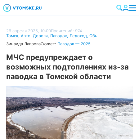
26 апреля 2025, 10:00
Прочтений: 974
Томск
,
Авто
,
Дороги
,
Паводок
,
Ледоход
,
Обь
Зинаида Лаврова
Сюжет:
Паводок — 2025
МЧС предупреждает о
возможных подтоплениях из-за
паводка в Томской области