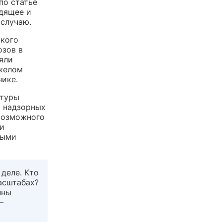
по статье
одящее и
случаю.
окого
озов в
яли
яжелом
нике.
атуры
х надзорных
 возможного
ти
ными
 деле. Кто
асштабах?
нны
—