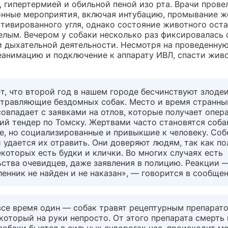
 гипертермией и обильной пеной изо рта. Врачи прове
нные мероприятия, включая интубацию, промывание ж
ктивированного угля, однако состояние животного ост
елым. Вечером у собаки несколько раз фиксировалась 
и дыхательной деятельности. Несмотря на проведенную
еанимацию и подключение к аппарату ИВЛ, спасти живо
т, что второй год в нашем городе бесчинствуют злодеи
 отравляющие бездомных собак. Место и время странн
овпадает с заявками на отлов, которые получает опера
й тендер по Томску. Жертвами часто становятся собак
, но социализированные и привыкшие к человеку. Соб
 удается их отравить. Они доверяют людям, так как п
екоторых есть будки и клички. Во многих случаях есть
ства очевидцев, даже заявления в полицию. Реакции —
нник не найден и не наказан», — говорится в сообщен
все время один — собак травят рецептурным препарато
который на руки непросто. От этого препарата смерть
 собаки бьются в сильных судорогах час, происходит м