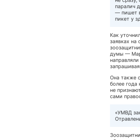
паралич д
— пишет 
пикет у з
Как уточнил
заявках на
зоозащитни
думы — Мар
направляли
запрашивая 
Она также 
более года 
не признают
сами право
«УМВД зак
Отравлен
Зоозащитни