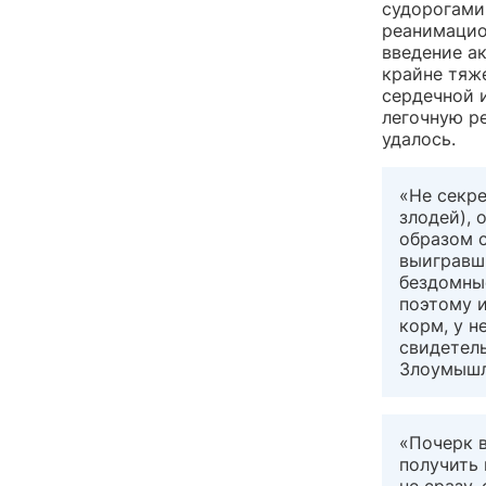
судорогами,
реанимацио
введение а
крайне тяж
сердечной 
легочную р
удалось.
«Не секре
злодей),
образом с
выигравши
бездомные
поэтому и
корм, у н
свидетель
Злоумышле
«Почерк 
получить 
не сразу,