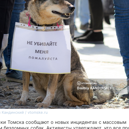
 Кандинский / vtomske.ru
ки Томска сообщают о новых инцидентах с массовым
м бездомных собак. Активисты утверждают, что все пр