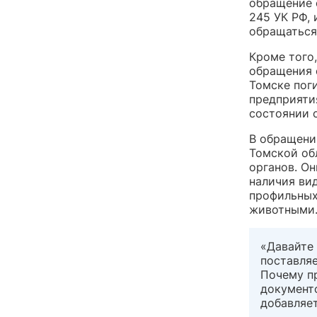
обращение 
245 УК РФ,
обращаться
Кроме того
обращения 
Томске пог
предприяти
состоянии 
В обращени
Томской об
органов. О
наличия ви
профильных
животными
«Давайте 
поставля
Почему п
документо
добавляет