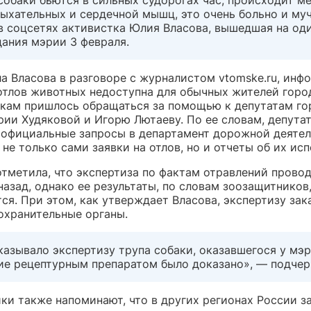
ыхательных и сердечной мышц, это очень больно и муч
в соцсетях активистка Юлия Власова, вышедшая на од
дания мэрии 3 февраля.
а Власова в разговоре с журналистом vtomske.ru, инф
 отлов животных недоступна для обычных жителей горо
кам пришлось обращаться за помощью к депутатам го
ии Худяковой и Игорю Лютаеву. По ее словам, депута
 официальные запросы в департамент дорожной деятел
не только сами заявки на отлов, но и отчеты об их исп
отметила, что экспертиза по фактам отравлений прово
назад, однако ее результаты, по словам зоозащитников,
ся. При этом, как утверждает Власова, экспертизу зак
охранительные органы.
азывало экспертизу трупа собаки, оказавшегося у мэр
ие рецептурным препаратом было доказано», — подчерк
ки также напоминают, что в других регионах России з