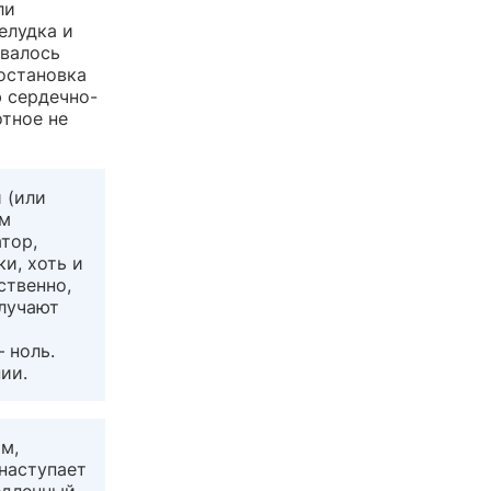
ли
елудка и
авалось
остановка
 сердечно-
тное не
 (или
ым
тор,
и, хоть и
ственно,
олучают
 ноль.
ии.
м,
 наступает
едленный