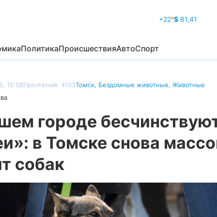
+22
°
$
81,41
омика
Политика
Происшествия
Авто
Спорт
, 15:58
Прочтений: 4103
Томск
,
Бездомные животные
,
Животные
ова
ашем городе бесчинствую
и»: в Томске снова масс
т собак