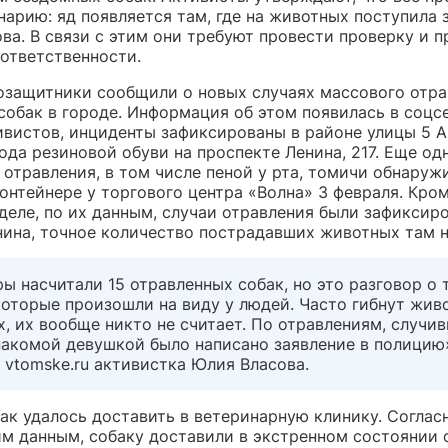
арию: яд появляется там, где на животных поступила 
ва. В связи с этим они требуют провести проверку и п
 ответственности.
озащитники сообщили о новых случаях массового отра
собак в городе. Информация об этом появилась в соцсе
ивистов, инциденты зафиксированы в районе улицы 5 А
ода резиновой обуви на проспекте Ленина, 217. Еще од
отравления, в том числе пеной у рта, томичи обнаруж
нтейнере у торгового центра «Волна» 3 февраля. Кром
деле, по их данным, случаи отравления были зафиксир
нина, точное количество пострадавших животных там н
ы насчитали 15 отравленных собак, но это разговор о 
которые произошли на виду у людей. Часто гибнут жив
, их вообще никто не считает. По отравлениям, случи
накомой девушкой было написано заявление в полицию
vtomske.ru активистка Юлия Власова.
ак удалось доставить в ветеринарную клинику. Соглас
м данным, собаку доставили в экстренном состоянии 