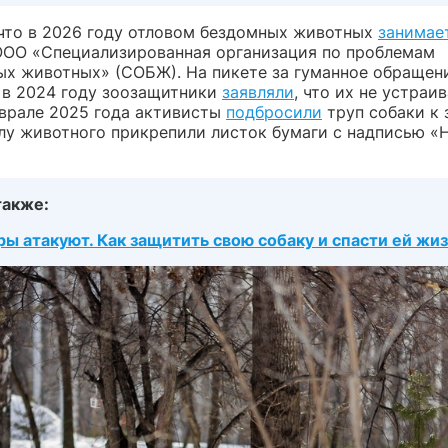
что в 2026 году отловом бездомных животных
занимае
ООО «Специализированная организация по проблемам
ых животных» (СОБЖ). На пикете за гуманное обращен
в 2024 году зоозащитники
заявляли
, что их не устраи
врале 2025 года активисты
подбросили
труп собаки к
елу животного прикрепили листок бумаги с надписью «
также:
ы атакуют. Как защитить свою собаку и спасти ей жи