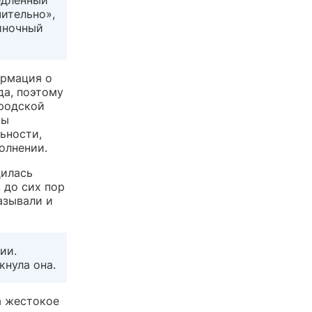
ительно»,
иночный
ормация о
да, поэтому
родской
ты
ьности,
олнении.
дилась
 до сих пор
азывали и
ии.
нула она.
а жестокое