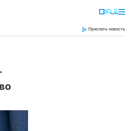
Прислать новость
т
ово