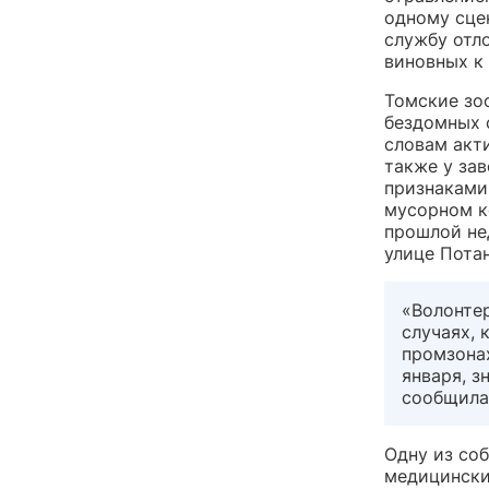
одному сцен
службу отло
виновных к
Томские зо
бездомных 
словам акт
также у зав
признаками 
мусорном ко
прошлой не
улице Пота
«Волонтер
случаях, 
промзонах
января, з
сообщила 
Одну из соб
медицински