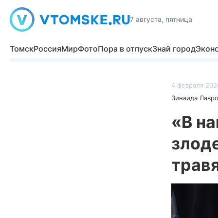
7 августа, пятница
Томск
Россия
Мир
Фото
Пора в отпуск
Знай город
Экон
4 февраля 2026
Зинаида Лавр
«В н
злоде
травя