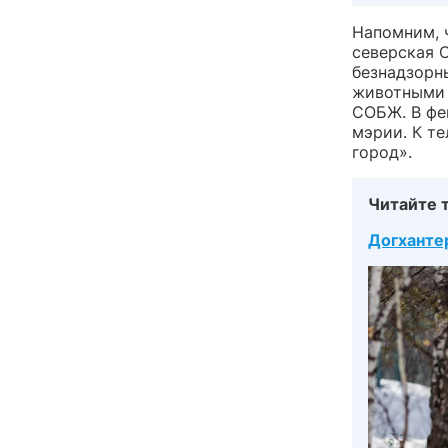
Напомним, 
северская 
безнадзорн
животными 
СОБЖ. В фе
мэрии. К т
город».
Читайте 
Догхантер