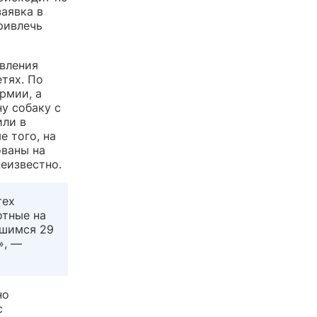
заявка в
ривлечь
вления
тях. По
рмии, а
ну собаку с
или в
е того, на
ованы на
еизвестно.
тех
отные на
вшимся 29
», —
но
с