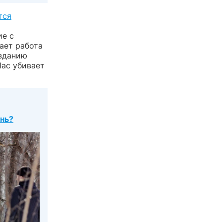
тся
ие с
вает работа
 зданию
Нас убивает
знь?