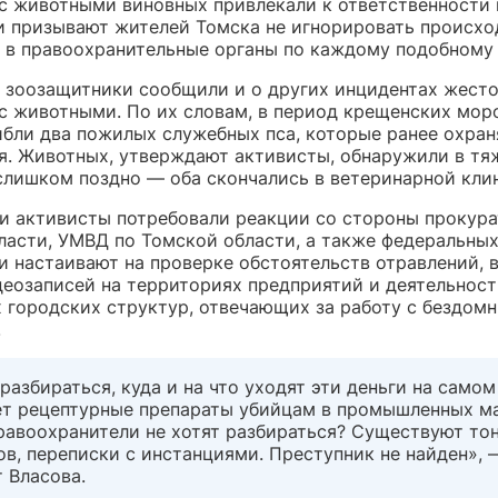
с животными виновных привлекали к ответственности 
 и призывают жителей Томска не игнорировать происх
 в правоохранительные органы по каждому подобному 
, зоозащитники сообщили и о других инцидентах жест
с животными. По их словам, в период крещенских мор
ибли два пожилых служебных пса, которые ранее охран
я. Животных, утверждают активисты, обнаружили в т
слишком поздно — оба скончались в ветеринарной кли
и активисты потребовали реакции со стороны прокур
ласти, УМВД по Томской области, а также федеральны
ни настаивают на проверке обстоятельств отравлений,
деозаписей на территориях предприятий и деятельнос
 городских структур, отвечающих за работу с бездом
.
разбираться, куда и на что уходят эти деньги на самом
ет рецептурные препараты убийцам в промышленных м
равоохранители не хотят разбираться? Существуют то
в, переписки с инстанциями. Преступник не найден», 
 Власова.