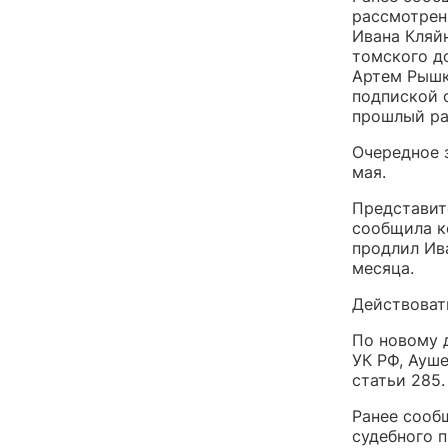
рассмотрен
Ивана Кляй
томского д
Артем Рышк
подпиской 
прошлый ра
Очередное 
мая.
Представит
сообщила к
продлил Ив
месяца.
Действовать
По новому д
УК РФ, Ауше
статьи 285
Ранее сооб
судебного 