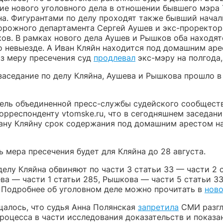
ие нового уголовного дела в отношении бывшего мэра
на. Фигурантами по делу проходят также бывший начал
орожного департамента Сергей Аушев и экс-проректор
ов. В рамках нового дела Аушев и Рышков оба находят
о невыезде. А Иван Кляйн находится под домашним аре
з меру пресечения суд
продлевал
экс-мэру на полгода,
заседание по делу Кляйна, Аушева и Рышкова прошло в 
ель объединенной пресс-службы судейского сообщест
орреспонденту vtomske.ru, что в сегодняшнем заседани
ану Кляйну срок содержания под домашним арестом н
 мера пресечения будет для Кляйна до 28 августа.
елу Кляйна обвиняют по части 3 статьи 33 — части 2 
ва — части 1 статьи 285, Рышкова — части 5 статьи 33
. Подробнее об уголовном деле можно прочитать в
нов
щалось, что судья Анна Полянская
запретила
СМИ разгл
процесса в части исследования доказательств и показа