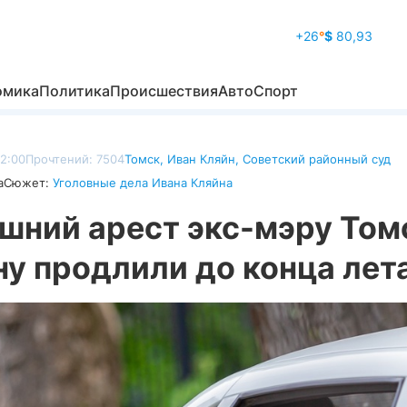
+26
°
$
80,93
омика
Политика
Происшествия
Авто
Спорт
22:00
Прочтений: 7504
Томск
,
Иван Кляйн
,
Советский районный суд
а
Сюжет:
Уголовные дела Ивана Кляйна
шний арест экс-мэру Том
у продлили до конца лет