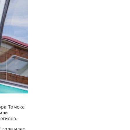
эра Томска
щили
егиона.
 года идет