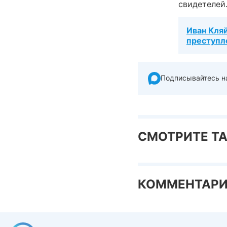
свидетелей
Иван Кляй
преступл
Подписывайтесь н
СМОТРИТЕ Т
КОММЕНТАР