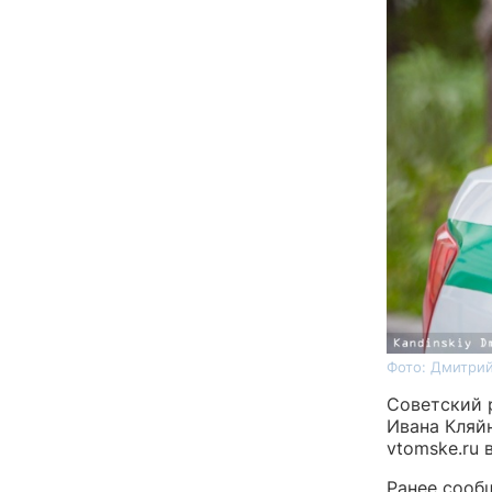
Фото: Дмитрий
Советский 
Ивана Кляй
vtomske.ru
Ранее сооб