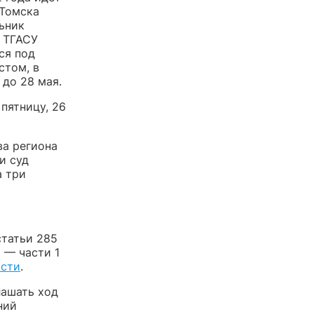
 Томска
ьник
 ТГАСУ
ся под
стом, в
 до 28 мая.
пятницу, 26
ва региона
и суд
а три
статьи 285
 — части 1
ости
.
ашать ход
ний