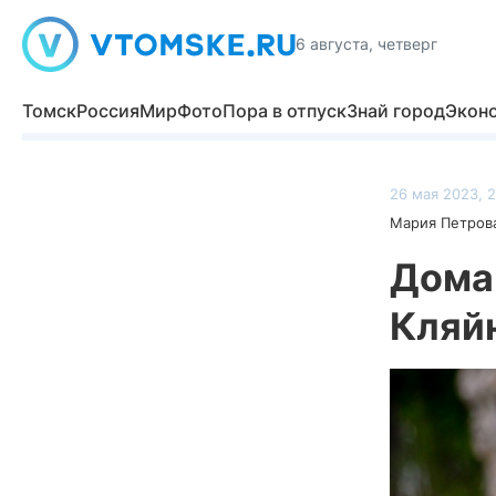
6 августа, четверг
Томск
Россия
Мир
Фото
Пора в отпуск
Знай город
Экон
26 мая 2023, 
Мария Петров
Дома
Кляйн