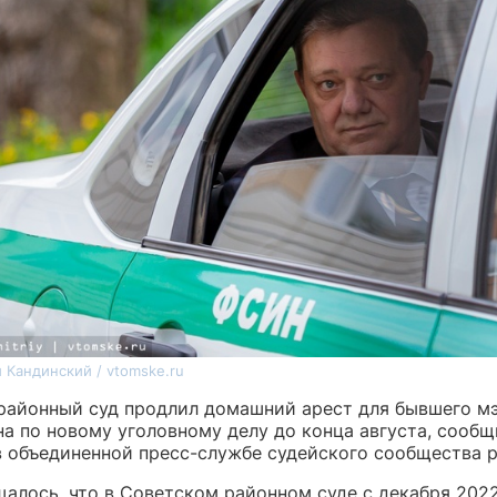
 Кандинский / vtomske.ru
районный суд продлил домашний арест для бывшего м
на по новому уголовному делу до конца августа, сооб
 в объединенной пресс-службе судейского сообщества р
щалось, что в Советском районном суде с декабря 2022