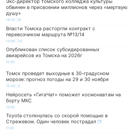
Экс-директор томского колледжа культуры
обвинен в присвоении миллионов через «мертвую
душу»
14:13
10
Власти Томска расторгли контракт с
перевозчиком маршрута №13/14
13:06
13
Опубликован список субсидированных
авиарейсов из Томска на 2026г
12:50
Томск проведет выходные в 30-градусном
морозе: прогноз погоды на 29 и 30 ноября
12:20
2
Нейросеть «ГигаЧат» поможет космонавтам на
борту МКС
12:02
Toyota столкнулась со скорой помощью в
Стрежевом. Один человек пострадал
11:20