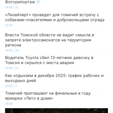
Фоторепортаж
18:06
12
«ЛизаАлерт» проведет для томичей встречу с
собаками-спасателями и добровольцами отряда
15:30
Власти Томской области не видят смысла в
запрете электросамокатов на территории
региона
14:00
33
Водитель Toyota сбил 13-летнюю девочку в
Томске и скрылся с места аварии
12:05
12
Как отдыхаем в декабре 2025: график рабочих и
выходных дней
10:00
1
Томичей приглашают на финальные в году
ярмарки «Лето в доме»
09:00