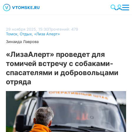
29 ноября 2025, 15:30
Прочтений: 479
Томск
,
Отдых
,
«Лиза Алерт»
Зинаида Лаврова
«ЛизаАлерт» проведет для
томичей встречу с собаками-
спасателями и добровольцами
отряда