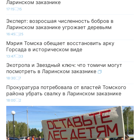
Ларинском заказнике
17:15
15
Эксперт: возросшая численность бобров в
Ларинском заказнике угрожает деревьям
16:45
25
Мэрия Томска обещает восстановить арку
Горсада в историческом виде
13:47
33
Экотропа и Звездный ключ: что томичи могут
посмотреть в Ларинском заказнике
18:30
7
Прокуратура потребовала от властей Томского
района убрать свалку в Ларинском заказнике
18:00
2