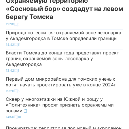
Охраняемую территорию
«Сосновый бор» создадут на левом
берегу Томска
13:30
5
Природа потеснится: охраняемой зоне лесопарка
у Академгородка в Томске определили границы
14:42
11
Власти Томска до конца года представят проект
границ охраняемой зоны лесопарка у
Академгородка
13:42
1
Первый дом микрорайона для томских ученых
хотят начать проектировать уже в конце 2024г
15:20
6
Сквер у многоэтажки на Южной и рощу у
«Политехника» просят признать охраняемыми
зонами
14:50
10
Прокуратура: территория под новый микрорайон