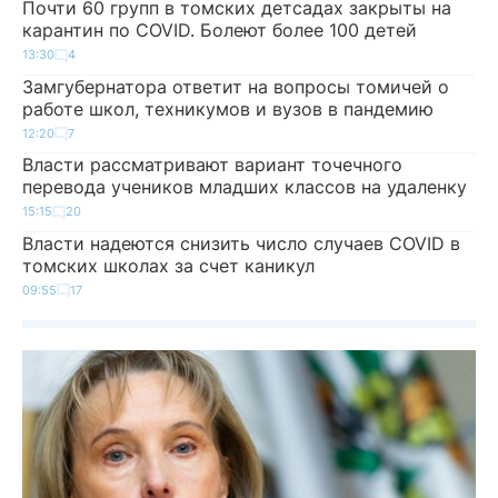
Почти 60 групп в томских детсадах закрыты на
карантин по COVID. Болеют более 100 детей
13:30
4
Замгубернатора ответит на вопросы томичей о
работе школ, техникумов и вузов в пандемию
12:20
7
Власти рассматривают вариант точечного
перевода учеников младших классов на удаленку
15:15
20
Власти надеются снизить число случаев COVID в
томских школах за счет каникул
09:55
17