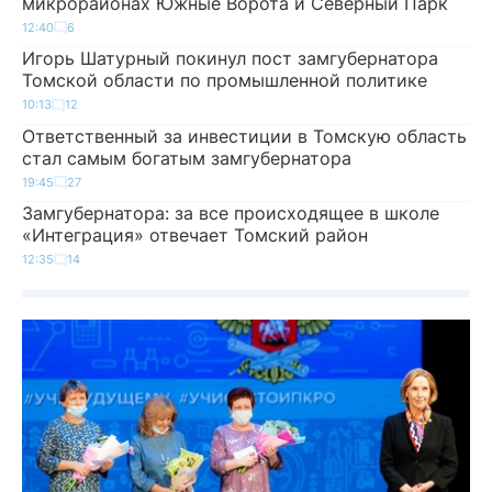
микрорайонах Южные Ворота и Северный Парк
12:40
6
Игорь Шатурный покинул пост замгубернатора
Томской области по промышленной политике
10:13
12
Ответственный за инвестиции в Томскую область
стал самым богатым замгубернатора
19:45
27
Замгубернатора: за все происходящее в школе
«Интеграция» отвечает Томский район
12:35
14