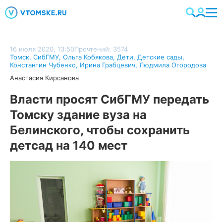
16 июля 2020, 13:50
Прочтений: 3574
Томск
,
СибГМУ
,
Ольга Кобякова
,
Дети
,
Детские сады
,
Константин Чубенко
,
Ирина Грабцевич
,
Людмила Огородова
Анастасия Кирсанова
Власти просят СибГМУ передать
Томску здание вуза на
Белинского, чтобы сохранить
детсад на 140 мест