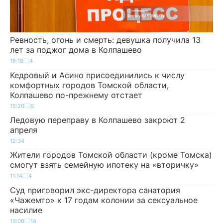
Ревность, огонь и смерть: девушка получила 13
лет за поджог дома в Колпашево
18:19
4
Кедровый и Асино присоединились к числу
комфортных городов Томской области,
Колпашево по-прежнему отстает
15:20
6
Ледовую переправу в Колпашево закроют 2
апреля
12:34
Жители городов Томской области (кроме Томска)
смогут взять семейную ипотеку на «вторичку»
11:14
4
Суд приговорил экс-директора санатория
«Чажемто» к 17 годам колонии за сексуальное
насилие
13:06
14