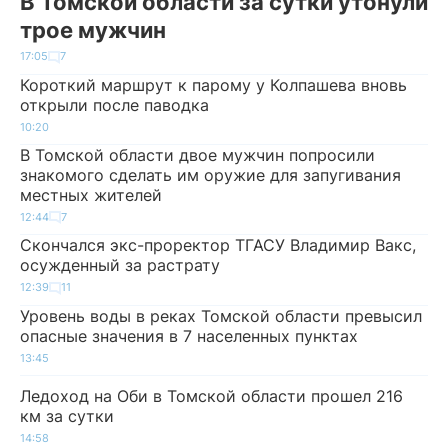
В Томской области за сутки утонули
трое мужчин
17:05
7
Короткий маршрут к парому у Колпашева вновь
открыли после паводка
10:20
В Томской области двое мужчин попросили
знакомого сделать им оружие для запугивания
местных жителей
12:44
7
Скончался экс-проректор ТГАСУ Владимир Вакс,
осужденный за растрату
12:39
11
Уровень воды в реках Томской области превысил
опасные значения в 7 населенных пунктах
13:45
Ледоход на Оби в Томской области прошел 216
км за сутки
14:58