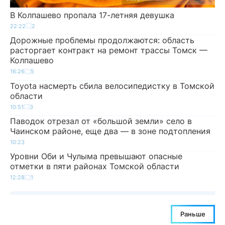
В Колпашево пропала 17-летняя девушка
22:22
2
Дорожные проблемы продолжаются: область
расторгает контракт на ремонт трассы Томск —
Колпашево
16:26
5
Toyota насмерть сбила велосипедистку в Томской
области
10:51
3
Паводок отрезал от «большой земли» село в
Чаинском районе, еще два — в зоне подтопления
10:23
Уровни Оби и Чулыма превышают опасные
отметки в пяти районах Томской области
12:28
1
Раньше