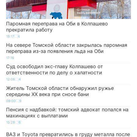
Паромная переправа на Оби в Колпашево
прекратила работу
18:17
4
На севере Томской области закрылась паромная
переправа из-за появления льда на Оби
17:16
Суд освободил экс-главу Колпашево от
ответственности по делу о халатности
12:06
4
Житель Томской области обнаружил ружье
середины XX века при сносе бани
09:00
9
Пенсия с надбавкой: томский адвокат попался на
махинациях с выплатами
15:28
6
ВАЗ и Toyota превратились в груду металла после