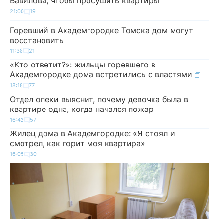
Вавилова, чтобы просушить квартиры
21:00
19
Горевший в Академгородке Томска дом могут
восстановить
11:38
21
«Кто ответит?»: жильцы горевшего в
Академгородке дома встретились с властями
18:18
77
Отдел опеки выяснит, почему девочка была в
квартире одна, когда начался пожар
16:42
57
Жилец дома в Академгородке: «Я стоял и
смотрел, как горит моя квартира»
16:05
30