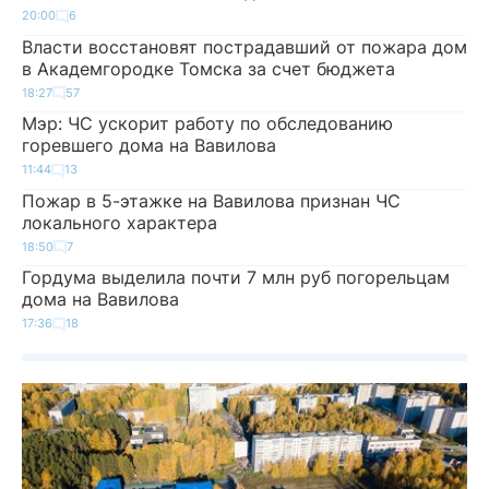
20:00
6
Власти восстановят пострадавший от пожара дом
в Академгородке Томска за счет бюджета
18:27
57
Мэр: ЧС ускорит работу по обследованию
горевшего дома на Вавилова
11:44
13
Пожар в 5-этажке на Вавилова признан ЧС
локального характера
18:50
7
Гордума выделила почти 7 млн руб погорельцам
дома на Вавилова
17:36
18