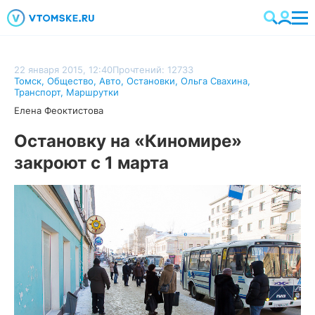
22 января 2015, 12:40
Прочтений: 12733
Томск
,
Общество
,
Авто
,
Остановки
,
Ольга Свахина
,
Транспорт
,
Маршрутки
Елена Феоктистова
Остановку на «Киномире»
закроют с 1 марта