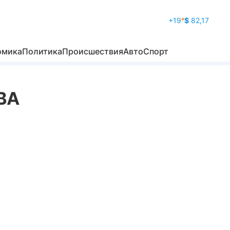
+19
°
$
82,17
омика
Политика
Происшествия
Авто
Спорт
ВА