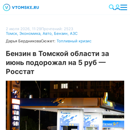
2 июля 2026, 11:29
Прочтений: 2523
Томск
,
Экономика
,
Авто
,
Бензин
,
АЗС
Дарья Бердникова
Сюжет:
Топливный кризис
Бензин в Томской области за
июнь подорожал на 5 руб —
Росстат