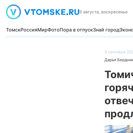
9 августа, воскресенье
Томск
Россия
Мир
Фото
Пора в отпуск
Знай город
Экон
9 сентября 202
Дарья Бердни
Томи
горяч
отвеч
прод