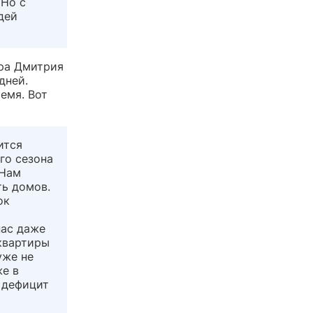
 Но с
дей
эра Дмитрия
дней.
емя. Вот
ится
го сезона
 Нам
ть домов.
ок
нас даже
 квартиры
уже не
же в
 дефицит