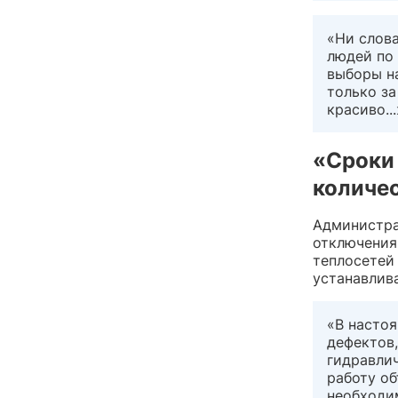
«Ни слова
людей по 
выборы н
только за
красиво..
«Сроки
количе
Администра
отключения
теплосетей
устанавлива
«В насто
дефектов,
гидравли
работу о
необходи