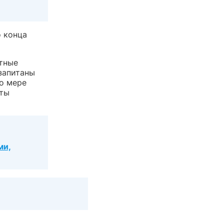
о конца
нтные
запитаны
По мере
оты
ми,