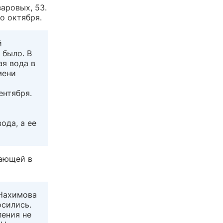
аровых, 53.
о октября.
й
 было. В
ая вода в
мени
ентября.
ода, а ее
вающей в
 Нахимова
осились.
ления не