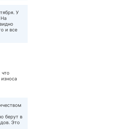
тября. У
 На
 видно
то и все
 что
 износа
личеством
о берут в
дов. Это