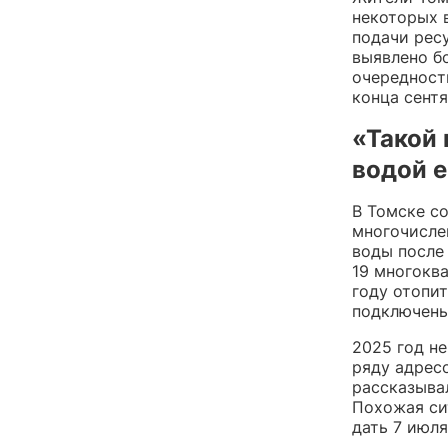
некоторых в
подачи ресу
выявлено б
очередност
конца сентя
«Такой 
водой 
В Томске с
многочисле
воды после 
19 многокв
году отопит
подключены
2025 год н
ряду адресо
рассказыва
Похожая си
дать 7 июля