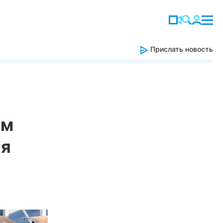
Прислать новость
ем
ия