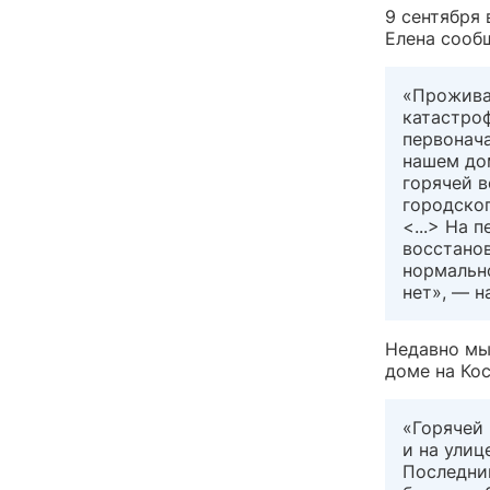
9 сентября
Елена сообщ
«Проживаю
катастроф
первонача
нашем дом
горячей в
городског
<...> На 
восстанов
нормальн
нет», — н
Недавно мы
доме на Кос
«Горячей 
и на улиц
Последний