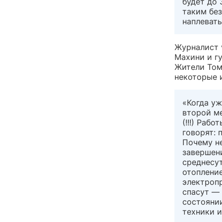
будет до 
таким бе
наплевать
Журналист 
Махини и г
Жители Том
некоторые 
«Когда уж
второй ме
(!!!) Раб
говорят: 
Почему не
завершени
среднесут
отопление
электропр
спасут — 
состоянии
техники 