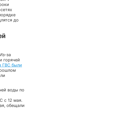
сроки
осетях
порядке
длятся до
ей
Из-за
и горячей
з ГВС были
прошлом
ыли
чей воды по
С с 12 мая.
мая, обещали