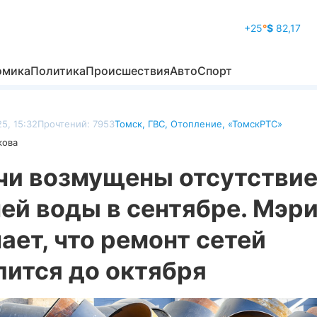
+25
°
$
82,17
омика
Политика
Происшествия
Авто
Спорт
5, 15:32
Прочтений: 7953
Томск
,
ГВС
,
Отопление
,
«ТомскРТС»
кова
чи возмущены отсутстви
ей воды в сентябре. Мэр
ает, что ремонт сетей
лится до октября