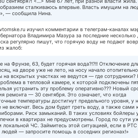
30 сентября?! <...> Мне 67 лет, при разной власти жила.
зобразием сталкиваюсь впервые. Власть имущим на лю
», — сообщила Нина.
vtomske.ru изучил комментарии в телеграм-каналах м
убернатора Владимира Мазура за последние несколько 
ска регулярно пишут, что горячую воду не подают вовр
из жалоб:
е на Фрунзе, 63, будет горячая вода?!?!! Отключение дл
сяц, на дворе уже не лето, на носу начало отопительно
оты на вскрытых участках не ведутся — где сотрудники?
проблема в тепловой камере, к которой подключены пя
льзя устранить эту проблему оперативно??? Новый ср
я ремонта — 30 сентября. Это означает, что когда
очные температуры достигнут предельного уровня, у 
 не включат. Весь дом будет греть воду, а также сами
иборами. Риск замыканий. В таких условиях бойлеры 
печки в квартирах не предусмотрены. Город по сути у
 локальной ЧС. Займитесь этой ситуацией, если в РТС
и людей — запросите помощь в соседних регионах!»