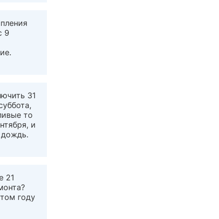
опления
с 9
ие.
лючить 31
суббота,
ливые то
нтября, и
 дождь.
е 21
монта?
этом году