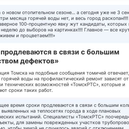
 о новом отопительном сезоне... а сегодня уже не 3 сен
три месяца горячей воды нет, и весь город раскопан!!!!
аверное 100-процентную явку жут кандидаты, которых
 неделю до выборов на картинках!!!! Главное — все кру
.живем и процветаем!!!!»
 продлеваются в связи с большим
ством дефектов»
ция Томска на подобные сообщения томичей отвечает,
 горячей воды на профилактический ремонт зависят от
 и технических возможностей «ТомскРТС», которые и
ют сроки таких работ.
ящее время сроки продлеваются в связи с большим ко
 выявленных на теплосетях города в ходе плановых
ческих испытаний. Специалисты «ТомскРТС» поочередн
бъекты, для замены поврежденных участков трубопрово
мо, чтобы зимой не случилось аварий с отключением