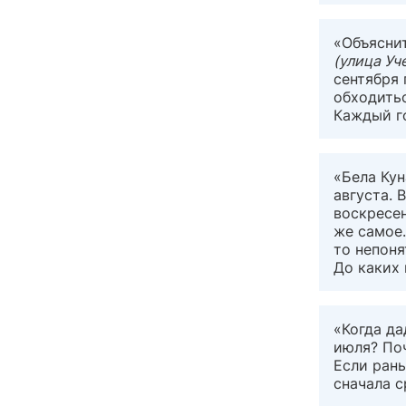
«Объяснит
(улица Уче
сентября 
обходитьс
Каждый г
«Бела Кун
августа. 
воскресен
же самое.
то непоня
До каких 
«Когда да
июля? По
Если рань
сначала с