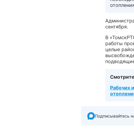
отопления
Администра
сентября.
В «ТомскРТ
работы про
целые райо
высвобожде
подводящие
Смотрите
Рабочих и
отоплени
Подписывайтесь н