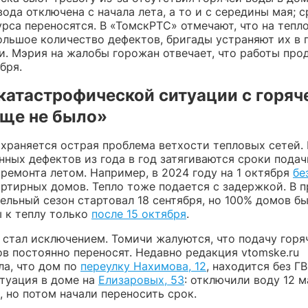
ода отключена с начала лета, а то и с середины мая; 
рса переносятся. В «ТомскРТС» отмечают, что на тепл
ольшое количество дефектов, бригады устраняют их в 
и. Мэрия на жалобы горожан отвечает, что работы про
бря.
катастрофической ситуации с горяч
еще не было»
охраняется острая проблема ветхости тепловых сетей. 
нных дефектов из года в год затягиваются сроки подач
ремонта летом. Например, в 2024 году на 1 октября
бе
артирных домов. Тепло тоже подается с задержкой. В 
ельный сезон стартовал 18 сентября, но 100% домов б
 к теплу только
после 15 октября
.
е стал исключением. Томичи жалуются, что подачу горя
в постоянно переносят. Недавно редакция vtomske.ru
ла, что дом по
переулку Нахимова, 12
, находится без ГВ
туация в доме на
Елизаровых, 53
: отключили воду 12 
, но потом начали переносить срок.