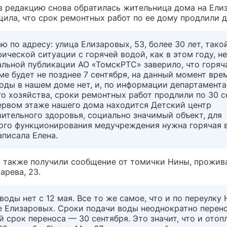
 в редакцию снова обратилась жительница дома на Елиз
ила, что срок ремонтных работ по ее дому продлили д
 по адресу: улица Елизаровых, 53, более 30 лет, тако
ической ситуации с горячей водой, как в этом году, не
льной публикации АО «ТомскРТС» заверило, что горяч
е будет не позднее 7 сентября, на данный момент вре
оды в нашем доме нет, и, по информации департамента
о хозяйства, сроки ремонтных работ продлили по 30 с
первом этаже нашего дома находится Детский центр
ительного здоровья, социально значимый объект, для
ого функционирования медучреждения нужна горячая в
аписала Елена.
 также получили сообщение от томички Нины, прожи
арева, 23.
воды нет с 12 мая. Все то же самое, что и по переулку
е Елизаровых. Сроки подачи воды неоднократно перен
 срок переноса — 30 сентября. Это значит, что и отоп