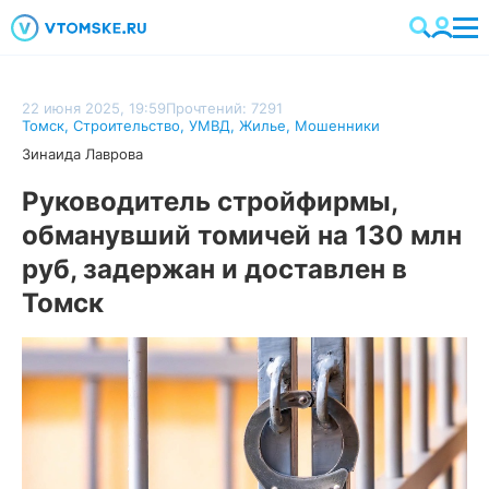
22 июня 2025, 19:59
Прочтений: 7291
Томск
,
Строительство
,
УМВД
,
Жилье
,
Мошенники
Зинаида Лаврова
Руководитель стройфирмы,
обманувший томичей на 130 млн
руб, задержан и доставлен в
Томск