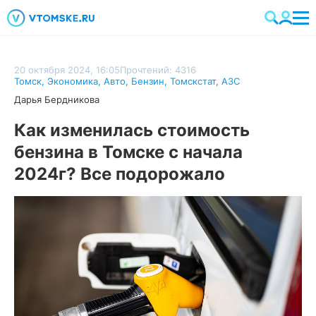
20 октября 2024, 16:05
Прочтений: 4316
Томск
,
Экономика
,
Авто
,
Бензин
,
Томскстат
,
АЗС
Дарья Бердникова
Как изменилась стоимость
бензина в Томске с начала
2024г? Все подорожало