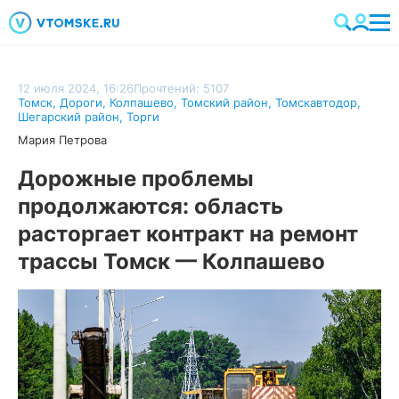
12 июля 2024, 16:26
Прочтений: 5107
Томск
,
Дороги
,
Колпашево
,
Томский район
,
Томскавтодор
,
Шегарский район
,
Торги
Мария Петрова
Дорожные проблемы
продолжаются: область
расторгает контракт на ремонт
трассы Томск — Колпашево