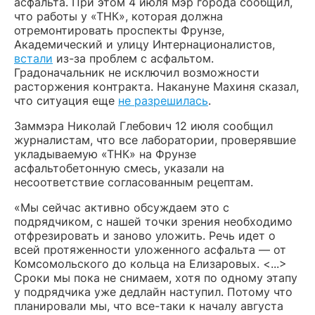
асфальта. При этом 4 июля мэр города сообщил,
что работы у «ТНК», которая должна
отремонтировать проспекты Фрунзе,
Академический и улицу Интернационалистов,
встали
из-за проблем с асфальтом.
Градоначальник не исключил возможности
расторжения контракта. Накануне Махиня сказал,
что ситуация еще
не разрешилась
.
Заммэра Николай Глебович 12 июля сообщил
журналистам, что все лаборатории, проверявшие
укладываемую «ТНК» на Фрунзе
асфальтобетонную смесь, указали на
несоответствие согласованным рецептам.
«Мы сейчас активно обсуждаем это с
подрядчиком, с нашей точки зрения необходимо
отфрезировать и заново уложить. Речь идет о
всей протяженности уложенного асфальта — от
Комсомольского до кольца на Елизаровых. <...>
Сроки мы пока не снимаем, хотя по одному этапу
у подрядчика уже дедлайн наступил. Потому что
планировали мы, что все-таки к началу августа