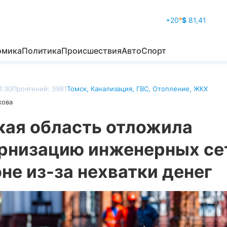
+20
°
$
81,41
омика
Политика
Происшествия
Авто
Спорт
1:30
Прочтений: 3981
Томск
,
Канализация
,
ГВС
,
Отопление
,
ЖКХ
кова
кая область отложила
рнизацию инженерных се
не из-за нехватки денег