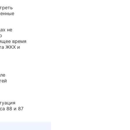
треть
ченные
ах не
ю
оящее время
та ЖКХ и
сле
тей
туация
са 88 и 87