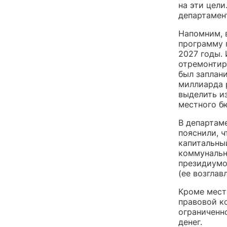
на эти цели
департамен
Напомним, 
программу 
2027 годы. 
отремонтир
был заплани
миллиарда 
выделить и
местного б
В департам
пояснили, 
капитальны
коммунальн
президиумо
(ее возглав
Кроме мест
правовой к
ограниченн
денег.