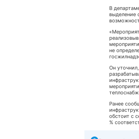
В департам
выделение 
возможност
«Мероприят
реализовыв
мероприяти
не определ
госжилнадз
Он уточнил
разрабатыв
инфраструкт
мероприяти
теплоснабж
Ранее сооб
инфраструк
обстоит с 
% соответс