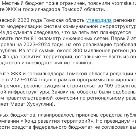
. Местный бюджет тоже ограничен, пояснили vtomske.r
те ЖКХ и госжилнадзора Томской области.
весной 2023 года Томская область
утвердила
регионал
по модернизации систем коммунальной инфраструктур
Из документа следовало, что за пять лет планируется
овать почти 81 километр инженерных сетей. Первый эт
рован на 2023–2024 годы; на его реализацию требовал
рублей. Из этой суммы около 800 миллионов регион д
з Фонда развития территорий; остальные — взять из об
юджетов и внебюджетных источников.
енте ЖКХ и госжилнадзора Томской области редакции v
что в 2023–2024 годах в рамках программы планировал
й ремонт, реконструкция и строительство 109 объекто
ой инфраструктуры. Заявки на объекты были одобрен
м правительственной комиссии по региональному раз
ляет Марат Хуснуллин).
ных бюджетов, планировалось привлечь средства публ
омпании «Фонд развития территорий». Но президиум «
ости средств федерального бюджета» не согласовал в