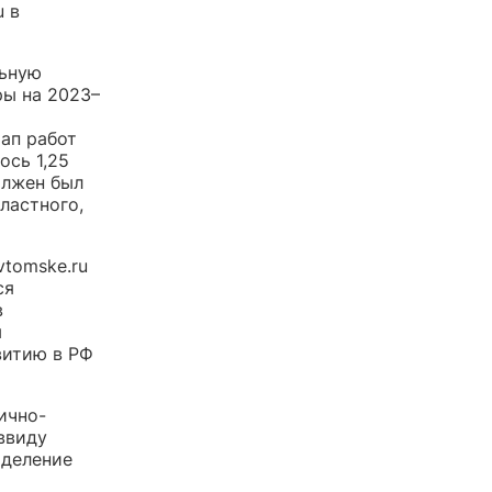
u в
ьную
ы на 2023–
ап работ
ось 1,25
олжен был
ластного,
tomske.ru
ся
в
ы
витию в РФ
ично-
ввиду
ыделение