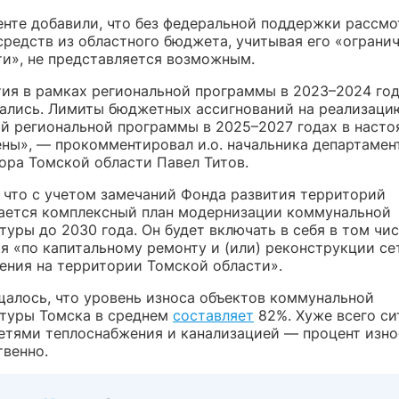
енте добавили, что без федеральной поддержки рассмо
средств из областного бюджета, учитывая его «ограни
и», не представляется возможным.
ия в рамках региональной программы в 2023–2024 год
ались. Лимиты бюджетных ассигнований на реализаци
й региональной программы в 2025–2027 годах в наст
ены», — прокомментировал и.о. начальника департамен
ора Томской области Павел Титов.
, что с учетом замечаний Фонда развития территорий
ается комплексный план модернизации коммунальной
уры до 2030 года. Он будет включать в себя в том чи
я «по капитальному ремонту и (или) реконструкции се
ения на территории Томской области».
щалось, что уровень износа объектов коммунальной
туры Томска в среднем
составляет
82%. Хуже всего си
сетями теплоснабжения и канализацией — процент изно
твенно.