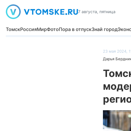
7 августа, пятница
Томск
Россия
Мир
Фото
Пора в отпуск
Знай город
Экон
23 мая 2024, 1
Дарья Бердни
Томс
моде
регио