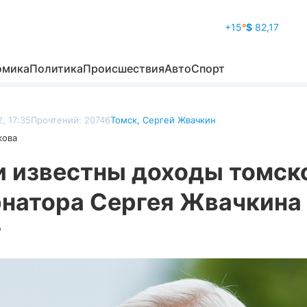
+15
°
$
82,17
омика
Политика
Происшествия
Авто
Спорт
, 17:35
Прочтений: 20746
Томск
,
Сергей Жвачкин
кова
и известны доходы томск
рнатора Сергея Жвачкина 
г