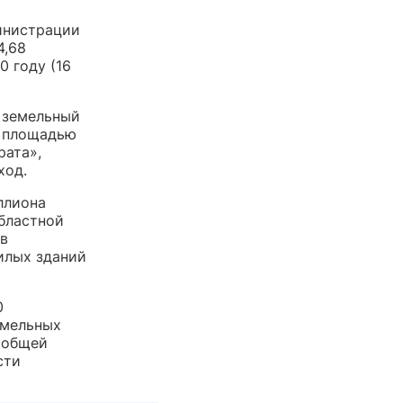
министрации
4,68
0 году (16
я земельный
и площадью
рата»,
ход.
ллиона
областной
 в
илых зданий
0
емельных
 общей
сти