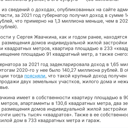
т из сведений о доходах, опубликованных на сайте ад
асти, за 2021 год губернатор получил доход в сумме 1
блей, что примерно на 1,3 миллиона меньше, чем в 202
рублей).
ости у Сергея Жвачкина, как и годом ранее, находятс
я размещения домов индивидуальной жилой застройк
чи квадратных метров, квартира площадью в 233 «квад
мещение площадью 91 квадратный метр, а также снего
ернатора за 2021 год задекларировала доход в 1,65 ми
итогам 2020-го у нее было 140,27 миллиона рублей. В 
ции тогда
поясняли
, что такой крупный доход получен
 продажи двух земельных участков, жилого дома и неж
вье.
ачкина имеет в собственности квартиру площадью в 9
 метров, апартаменты в 130,6 квадратных метра, два з
я размещения домов индивидуальной жилой застройки
очти шесть тысяч «квадратов». Также в ее собственно
жилой дом в 733 квадратных метра и гараж.