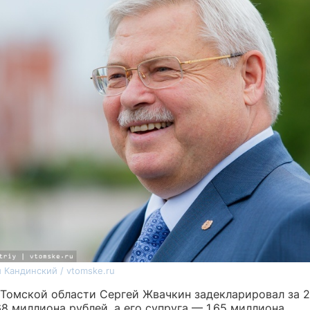
 Кандинский / vtomske.ru
 Томской области Сергей Жвачкин задекларировал за 2
68 миллиона рублей, а его супруга — 1,65 миллиона.