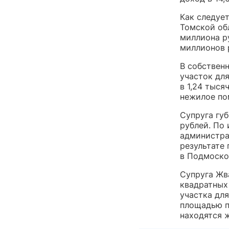
Как следуе
Томской обл
миллиона ру
миллионов 
В собственн
участок дл
в 1,24 тыся
нежилое по
Супруга губ
рублей. По 
администра
результате
в Подмоско
Супруга Жв
квадратных
участка дл
площадью п
находятся 