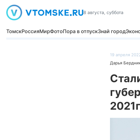
8 августа, суббота
Томск
Россия
Мир
Фото
Пора в отпуск
Знай город
Экон
19 апреля 2022
Дарья Бердни
Стал
губе
2021