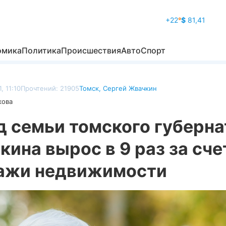
+22
°
$
81,41
омика
Политика
Происшествия
Авто
Спорт
, 11:10
Прочтений: 21905
Томск
,
Сергей Жвачкин
кова
д семьи томского губерна
ина вырос в 9 раз за сче
ажи недвижимости