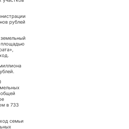
х участков
министрации
онов рублей
я земельный
и площадью
рата»,
ход.
 миллиона
ублей.
0
емельных
 общей
ре
ом в 733
оход семьи
льных