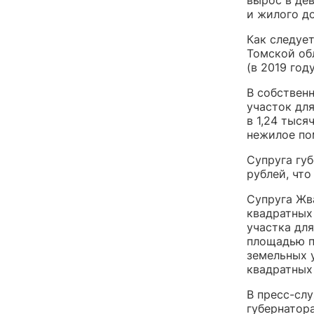
вырос в дев
и жилого д
Как следуе
Томской об
(в 2019 год
В собственн
участок дл
в 1,24 тыся
нежилое по
Супруга губ
рублей, что
Супруга Жв
квадратных
участка дл
площадью п
земельных у
квадратных
В пресс-сл
губернатора