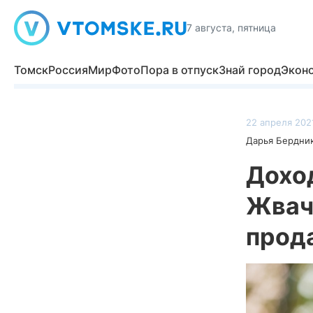
7 августа, пятница
Томск
Россия
Мир
Фото
Пора в отпуск
Знай город
Экон
22 апреля 2021
Дарья Бердни
Дохо
Жвачк
прод