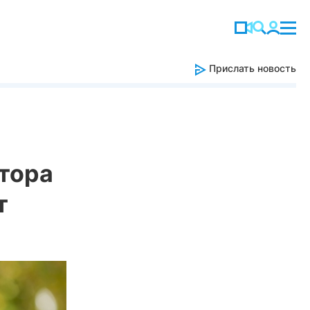
Прислать новость
тора
т