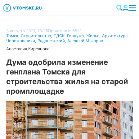
3 августа 2021, 13:25
Прочтений: 6521
Томск
,
Строительство
,
ТДСК
,
Гордума
,
Жилье
,
Архитектура
,
Черемошники
,
Радонежский
,
Алексей Макаров
Анастасия Кирсанова
Дума одобрила изменение
генплана Томска для
строительства жилья на старой
промплощадке