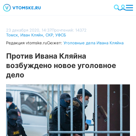
23 декабря 2020, 14:37
Прочтений: 14372
Томск
,
Иван Кляйн
,
СКР
,
УФСБ
Редакция vtomske.ru
Сюжет:
Уголовные дела Ивана Кляйна
Против Ивана Кляйна
возбуждено новое уголовное
дело