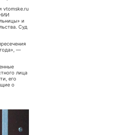
 vtomske.ru
 НИИ
ельницы» и
льства. Суд
пресечения
года», —
ленные
стного лица
ти, его
ющие о