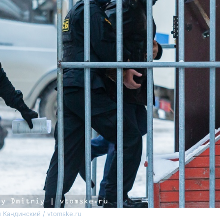
 Кандинский / vtomske.ru