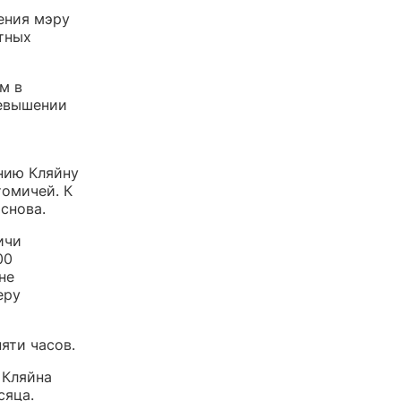
чения мэру
тных
м в
евышении
нию Кляйну
томичей. К
снова.
ичи
00
не
еру
яти часов.
 Кляйна
сяца.