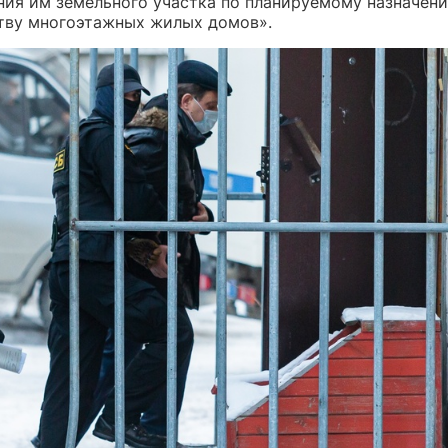
ния им земельного участка по планируемому назначен
тву многоэтажных жилых домов».