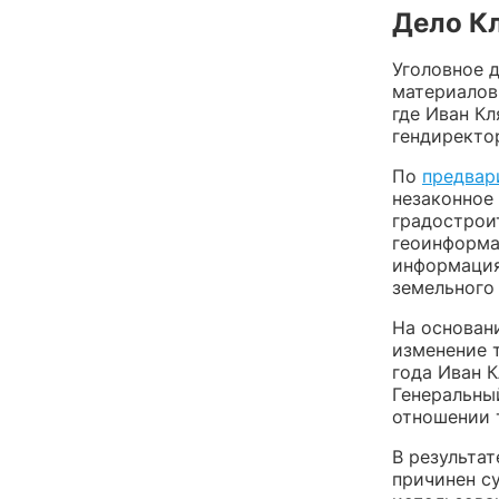
Дело К
Уголовное 
материалов
где Иван Кл
гендиректо
По
предвар
незаконное
градострои
геоинформа
информация
земельного 
На основан
изменение т
года Иван 
Генеральны
отношении 
В результа
причинен с