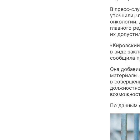
В пресс-сл
уточнили, 
онкологии,
главного ре
их допустил
«Кировский
в виде закл
сообщила п
Она добави
материалы.
в совершен
должностно
возможност
По данным 