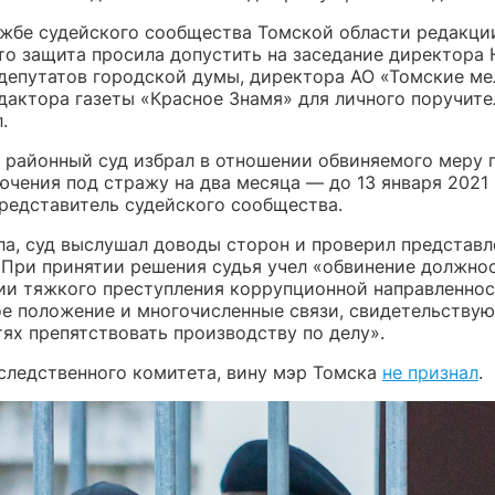
ужбе судейского сообщества Томской области редакции
что защита просила допустить на заседание директора
 депутатов городской думы, директора АО «Томские м
дактора газеты «Красное Знамя» для личного поручите
.
 районный суд избрал в отношении обвиняемого меру 
ючения под стражу на два месяца — до 13 января 2021 
редставитель судейского сообщества.
ла, суд выслушал доводы сторон и проверил представ
 При принятии решения судья учел «обвинение должно
ии тяжкого преступления коррупционной направленнос
е положение и многочисленные связи, свидетельству
ях препятствовать производству по делу».
следственного комитета, вину мэр Томска
не признал
.