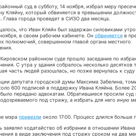
айонный суд в субботу, 14 ноября, избрал меру пресе
ну Кляйну, который обвиняется в превышении должнос
. Глава города проведет в СИЗО два месяца.
щалось, что Иван Кляйн был задержан силовиками утро
 ноября, в своем рабочем кабинете. Он
обвиняется
в пр
х полномочий, совершенном главой органа местного
ения.
в Кировском районном суде прошло заседание по избра
ения. С утра у здания собралось несколько десятков 
ая часть людей разошлась, но позже вернулась к суду 
ции депутата городской думы Максима Забелина, том
коло 600 подписей в поддержку Ивана Кляйна. Более 2
 было передано адвокатам. Обратившиеся просили суд 
одозреваемого под стражу, а избрать для него иную м
ие мэра
привезли
около 17:00. Процесс длился больше п
ь заявлял ходатайство об избрании в отношении Ивана
чения в виде заключения под стражу сроком на два ме