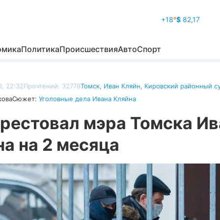
+18
°
$
82,17
омика
Политика
Происшествия
Авто
Спорт
, 22:32
Прочтений: 32778
Томск
,
Иван Кляйн
,
Кировский районный с
кова
Сюжет:
Уголовные дела Ивана Кляйна
арестовал мэра Томска Ив
а на 2 месяца