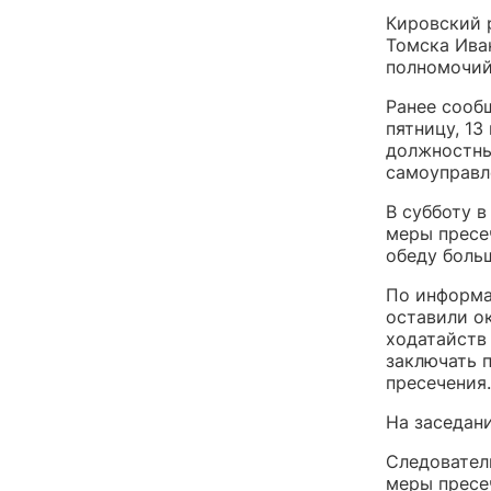
Кировский р
Томска Ива
полномочий
Ранее сооб
пятницу, 13
должностны
самоуправл
В субботу 
меры пресеч
обеду больш
По информа
оставили о
ходатайств
заключать п
пресечения.
На заседан
Следовател
меры пресе