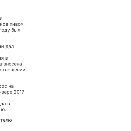
и
кое пиво»,
году был
ии дал
ия в
а внесена
 отношении
рос на
нваре 2017
да в
но.
ателю