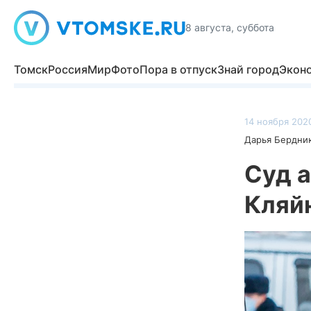
8 августа, суббота
Томск
Россия
Мир
Фото
Пора в отпуск
Знай город
Экон
14 ноября 2020
Дарья Бердни
Суд 
Кляйн