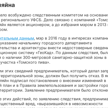
ляйна
дело возбуждено следственным комитетом на основани
 регионального УФСБ. Дело связано с компанией «Томс
яйн является акционером, а до избрания мэром в 2013 
ром.
ительным данным
, мэр в 2016 году в интересах компан
 указание начальнику городского департамента
тельства и архитектуры внести недостоверные сведен
ционную систему «ГеоКад». По данным следствия, был
 о наличии 300-метровой санитарно-защитной зоны в
участка «Томского пива».
ии этих сведений предприниматель, который делал зап
ерриториальной зоны, должен был получить отказ. В я
Кляйн подписал постановление о внесении изменений в
й план и в Правила землепользования и застройки горо
территории. Заявление предпринимателя было отклоне
те этих действий, по заявлению следствия, предприним
ущественный вред, «выразившийся в невозможности