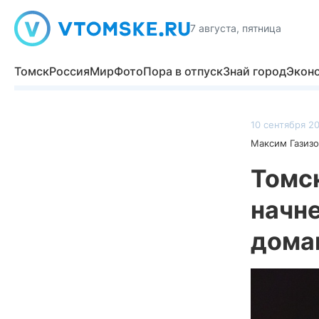
7 августа, пятница
Томск
Россия
Мир
Фото
Пора в отпуск
Знай город
Экон
10 сентября 20
Максим Газизо
Томс
начне
дома