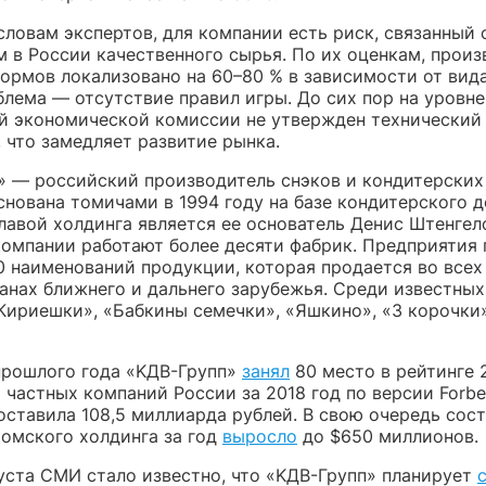
словам экспертов, для компании есть риск, связанный 
м в России качественного сырья. По их оценкам, прои
кормов локализовано на 60–80 % в зависимости от вид
блема — отсутствие правил игры. До сих пор на уровне
й экономической комиссии не утвержден технический
 что замедляет развитие рынка.
» — российский производитель снэков и кондитерских
снована томичами в 1994 году на базе кондитерского 
лавой холдинга является ее основатель Денис Штенгело
компании работают более десяти фабрик. Предприятия
0 наименований продукции, которая продается во всех
ранах ближнего и дальнего зарубежья. Среди известных
Кириешки», «Бабкины семечки», «Яшкино», «3 корочки»
прошлого года «KДВ-Групп»
занял
80 место в рейтинге 
 частных компаний России за 2018 год по версии Forbe
оставила 108,5 миллиарда рублей. В свою очередь сос
томского холдинга за год
выросло
до $650 миллионов.
густа СМИ стало известно, что «KДВ-Групп» планирует