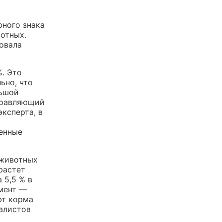
рного знака
вотных.
ровала
%. Это
ьно, что
льшой
правляющий
ксперта, в
венные
 животных
растет
 5,5 % в
гмент —
ют корма
иалистов