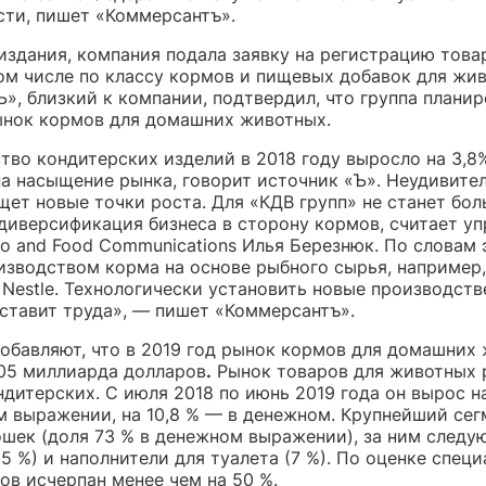
сти, пишет «Коммерсантъ».
издания, компания подала заявку на регистрацию това
том числе по классу кормов и пищевых добавок для жи
», близкий к компании, подтвердил, что группа плани
ынок кормов для домашних животных.
тво кондитерских изделий в 2018 году выросло на 3,8
а насыщение рынка, говорит источник «Ъ». Неудивител
щет новые точки роста. Для «КДВ групп» не станет бо
диверсификация бизнеса в сторону кормов, считает у
o and Food Communications Илья Березнюк. По словам э
изводством корма на основе рыбного сырья, например,
 Nestle. Технологически установить новые производст
оставит труда», — пишет «Коммерсантъ».
добавляют, что в 2019 год рынок кормов для домашних
,05 миллиарда долларов
.
Рынок товаров для животных 
дитерских. С июля 2018 по июнь 2019 года он вырос на
м выражении, на 10,8 % — в денежном. Крупнейший се
ошек (доля 73 % в денежном выражении), за ним следу
15 %) и наполнители для туалета (7 %). По оценке спец
ов исчерпан менее чем на 50 %.