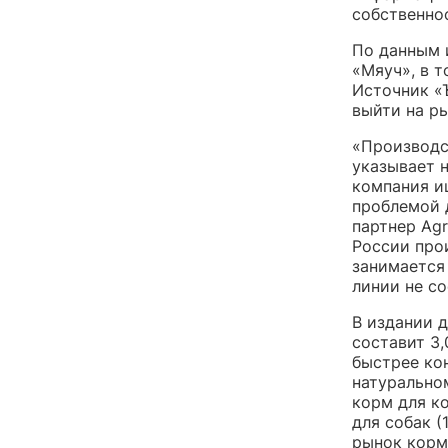
собственно
По данным 
«Мяуч», в 
Источник «Ъ
выйти на р
«Производс
указывает н
компания и
проблемой 
партнер Agr
России про
занимается
линии не с
В издании 
составит 3
быстрее кон
натурально
корм для к
для собак (
рынок корм