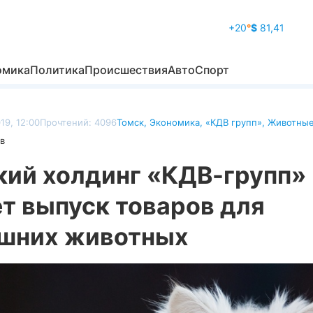
+20
°
$
81,41
омика
Политика
Происшествия
Авто
Спорт
19, 12:00
Прочтений: 4096
Томск
,
Экономика
,
«КДВ групп»
,
Животны
в
кий холдинг «КДВ-групп»
т выпуск товаров для
шних животных