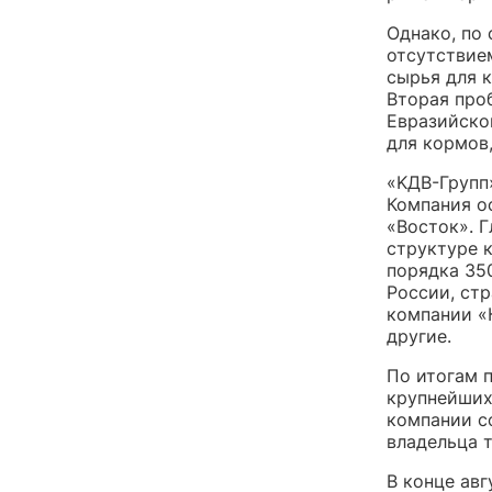
Однако, по 
отсутствие
сырья для 
Вторая про
Евразийско
для кормов,
«KДВ-Групп
Компания о
«Восток». Г
структуре 
порядка 35
России, ст
компании «
другие.
По итогам 
крупнейших
компании с
владельца 
В конце ав