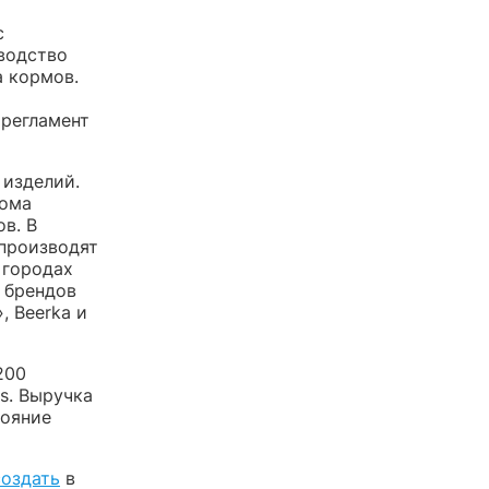
с
зводство
а кормов.
 регламент
 изделий.
дома
в. В
 производят
 городах
 брендов
, Beerka и
200
s. Выручка
тояние
создать
в