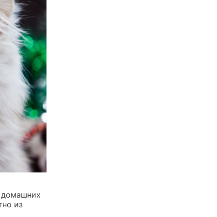
я домашних
тно из