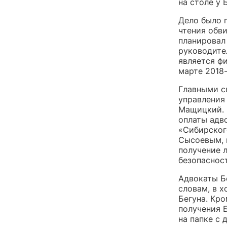
на столе у 
Дело было п
чтения обв
планировал
руководите
является фи
марте 2018-
Главными с
управления
Мащицкий. Е
оплаты адв
«Сибирског
Сысоевым, 
получение 
безопаснос
Адвокаты Б
словам, в 
Бегуна. Кро
получения Б
на папке с 