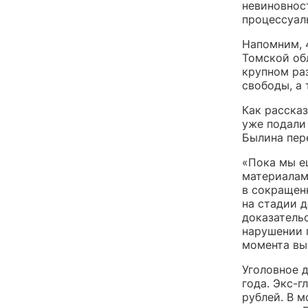
невиновнос
процессуал
Напомним, 
Томской об
крупном ра
свободы, а 
Как расска
уже подали
Былина пере
«Пока мы е
материалам
в сокращен
на стадии д
доказатель
нарушении 
момента вы
Уголовное 
года. Экс-
рублей. В м