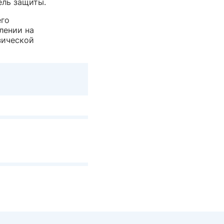
ель защиты.
его
лении на
зической