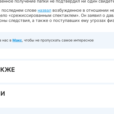
венное получение папки не подтвердил ни один свидет
в последнем слове
назвал
возбужденное в отношении н
дело «срежиссированным спектаклем». Он заявил о дав
роны следствия, а также о поступавших ему угрозах фи
а нас в
Макс
, чтобы не пропускать самое интересное
АКЖЕ
ИИ