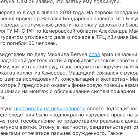
Бегуна. Сам он заявил, что взятку ему подкинули.
ередано в суд в январе 2019 года. На первом заседани
инения прокурор Наталья Бондаренко заявила, что Бегу
 передать полученные деньги на оплату адвокатов быв
ля ГУ МЧС РФ по Кемеровской области Александра Ма
гурантом уголовного дела о пожаре в ТРЦ «Зимняя Виш
го погибли 60 человек.
видетелем по делу Михаила Бегуна
стал
врио начальни
 надзорной деятельности и профилактической работы 
му, как установил суд, глава ведомства поручил найти
окатов коллег из Кемерово. Мащицкий связался с руко
о центра исследований, консультаций и экспертиз» М
который предложил оказать финансовую помощь взаме
лицензии на монтаж и обслуживание систем пожарной
ти.
егуна
настаивали на невиновности
своего подзащитног
ходе следствия было неоднократно нарушено право на 
ме того, гособвинение не предоставило реальных дока
егуном взятки. Этому, в частности, свидетельствует о
деньгами отпечатков пальцев осужденного. Также