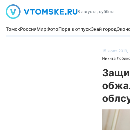
8 августа, суббота
Томск
Россия
Мир
Фото
Пора в отпуск
Знай город
Экон
15 июля 2019, 
Никита Лобик
Защи
обжа
облс