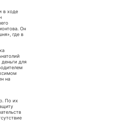
и в ходе
н
шего
монтова. Он
ня», где в
ка
Анатолий
 деньги для
водителем
аксимом
н на
о. По их
защиту
зательств
тсутствие