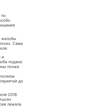
 по
особо
лишения
е жалобы
лохих. Сама
юля.
 и
лоба подана
ены позже
 полном
оприятий до
юле 2018
 тысяч
орая лежала