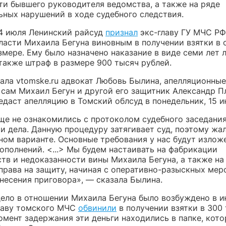
ти бывшего руководителя ведомства, а также на ряде
ьных нарушений в ходе судебного следствия.
4 июля Ленинский райсуд
признал
экс-главу ГУ МЧС РФ
ласти Михаила Бегуна виновным в получении взятки в 
змере. Ему было назначено наказание в виде семи лет 
также штраф в размере 900 тысяч рублей.
зала vtomske.ru адвокат Любовь Былина, апелляционны
 сам Михаил Бегун и другой его защитник Александр П
даст апелляцию в Томский облсуд в понедельник, 15 и
ще не ознакомились с протоколом судебного заседания
и дела. Данную процедуру затягивает суд, поэтому жа
ном варианте. Основные требования у нас будут излож
ополнений. <...> Мы будем настаивать на фабрикации
ств и недоказанности вины Михаила Бегуна, а также на
права на защиту, начиная с оперативно-разыскных мер
несения приговора», — сказала Былина.
дело в отношении Михаила Бегуна было возбуждено в и
главу томского МЧС
обвинили
в получении взятки в 300
омент задержания эти деньги находились в папке, кот