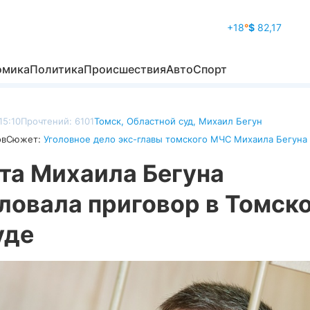
+18
°
$
82,17
омика
Политика
Происшествия
Авто
Спорт
15:10
Прочтений: 6101
Томск
,
Областной суд
,
Михаил Бегун
ов
Сюжет:
Уголовное дело экс-главы томского МЧС Михаила Бегуна
та Михаила Бегуна
ловала приговор в Томск
уде