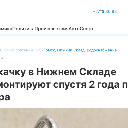
+27
°
$
80,93
омика
Политика
Происшествия
Авто
Спорт
, 15:42
Прочтений: 1352
Томск
,
Нижний Склад
,
Водоснабжение
ов
качку в Нижнем Складе
онтируют спустя 2 года 
ра