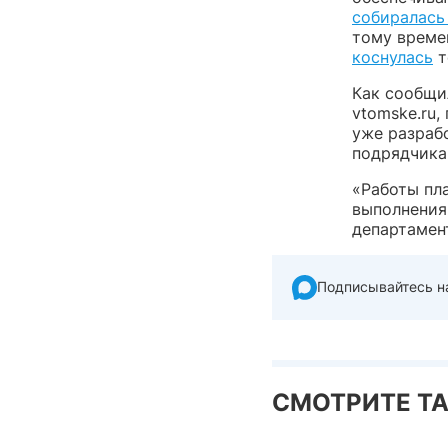
собиралась
тому време
коснулась
т
Как сообщил
vtomske.ru
уже разраб
подрядчика
«Работы пл
выполнения
департамен
Подписывайтесь н
СМОТРИТЕ Т