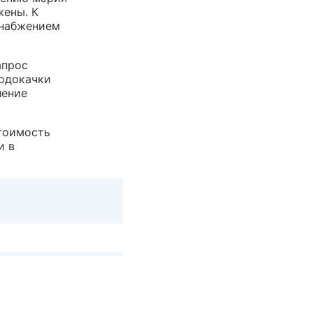
жены. К
снабжением
апрос
водокачки
ление
стоимость
и в