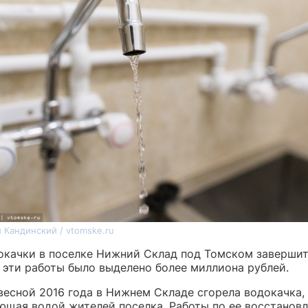
 Кандинский / vtomske.ru
окачки в поселке Нижний Склад под Томском завершит
а эти работы было выделено более миллиона рублей.
весной 2016 года в Нижнем Складе сгорела водокачка,
ющая водой жителей поселка. Работы по ее восстанов