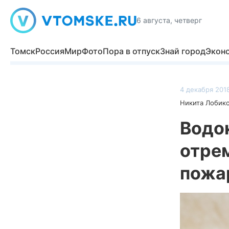
6 августа, четверг
Томск
Россия
Мир
Фото
Пора в отпуск
Знай город
Экон
4 декабря 2018
Никита Лобик
Водо
отрем
пожа