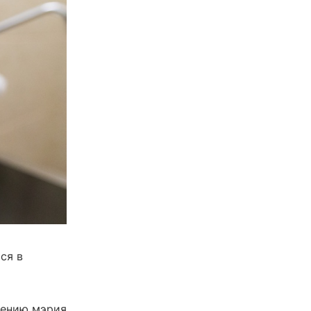
ся в
лению мэрия