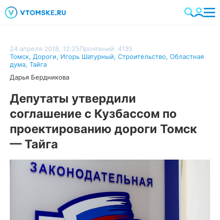
24 апреля 2018, 12:25
Прочтений: 4135
Томск
,
Дороги
,
Игорь Шатурный
,
Строительство
,
Областная
дума
,
Тайга
Дарья Бердникова
Депутаты утвердили
соглашение с Кузбассом по
проектированию дороги Томск
— Тайга