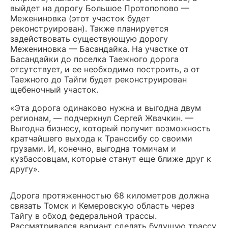
выйдет на дорогу Большое Протопопово —
Межениновка (этот участок будет
реконструирован). Также планируется
задействовать существующую дорогу
Межениновка — Басандайка. На участке от
Басандайки до поселка Таежного дорога
отсутствует, и ее необходимо построить, а от
Таежного до Тайги будет реконструирован
щебеночный участок.
«Эта дорога одинаково нужна и выгодна двум
регионам, — подчеркнул Сергей Жвачкин. —
Выгодна бизнесу, который получит возможность
кратчайшего выхода к Транссибу со своими
грузами. И, конечно, выгодна томичам и
кузбассовцам, которые станут еще ближе друг к
другу».
Дорога протяженностью 68 километров должна
связать Томск и Кемеровскую область через
Тайгу в обход федеральной трассы.
Рассматривался вариант сделать будущую трассу