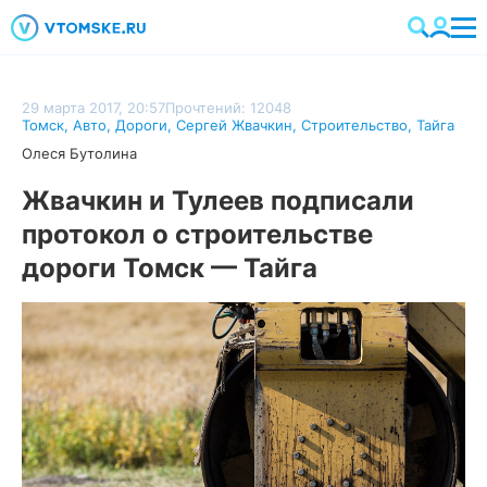
29 марта 2017, 20:57
Прочтений: 12048
Томск
,
Авто
,
Дороги
,
Сергей Жвачкин
,
Строительство
,
Тайга
Олеся Бутолина
Жвачкин и Тулеев подписали
протокол о строительстве
дороги Томск — Тайга