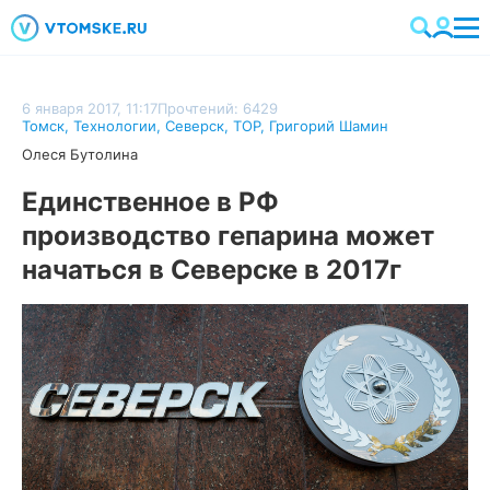
6 января 2017, 11:17
Прочтений: 6429
Томск
,
Технологии
,
Северск
,
ТОР
,
Григорий Шамин
Олеся Бутолина
Единственное в РФ
производство гепарина может
начаться в Северске в 2017г