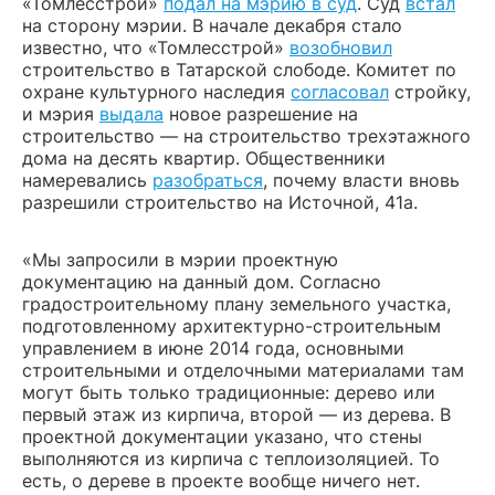
«Томлесстрой»
подал на мэрию в суд
. Суд
встал
на сторону мэрии. В начале декабря стало
известно, что «Томлесстрой»
возобновил
строительство в Татарской слободе. Комитет по
охране культурного наследия
согласовал
стройку,
и мэрия
выдала
новое разрешение на
строительство — на строительство трехэтажного
дома на десять квартир. Общественники
намеревались
разобраться
, почему власти вновь
разрешили строительство на Источной, 41а.
«Мы запросили в мэрии проектную
документацию на данный дом. Согласно
градостроительному плану земельного участка,
подготовленному архитектурно-строительным
управлением в июне 2014 года, основными
строительными и отделочными материалами там
могут быть только традиционные: дерево или
первый этаж из кирпича, второй — из дерева. В
проектной документации указано, что стены
выполняются из кирпича с теплоизоляцией. То
есть, о дереве в проекте вообще ничего нет.