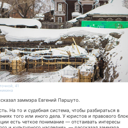
точной, 41
Аникина
ссказал заммэра Евгений Паршуто.
сть. На то и судебная система, чтобы разбираться в
ниях того или иного дела. У юристов и правового бло
ции есть четкое понимание — отстаивать интересы
ого и культурного наследия», — рассказал заммэра.