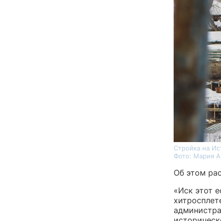
Стройка на Ис
Фото: Мария 
Об этом ра
«Иск этот е
хитросплете
администра
историческ