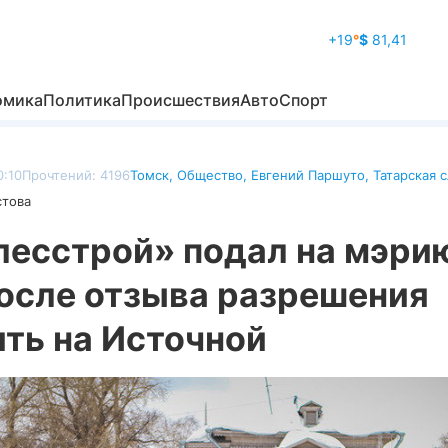
+19
°
$
81,41
омика
Политика
Происшествия
Авто
Спорт
0:10
Прочтений: 4196
Томск
,
Общество
,
Евгений Паршуто
,
Татарская 
стова
лесстрой» подал на мэри
после отзыва разрешения
ть на Источной