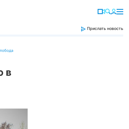
Прислать новость
слобода
ю в