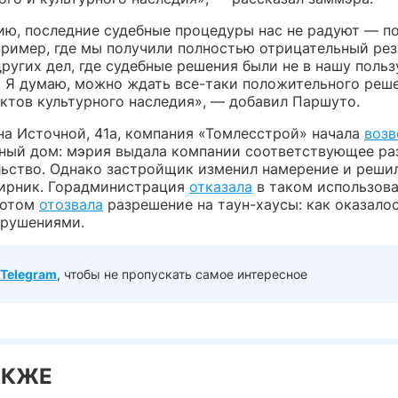
ию, последние судебные процедуры нас не радуют — по
пример, где мы получили полностью отрицательный резу
ругих дел, где судебные решения были не в нашу польз
 Я думаю, можно ждать все-таки положительного реше
ектов культурного наследия», — добавил Паршуто.
на Источной, 41а, компания «Томлесстрой» начала
возв
ный дом: мэрия выдала компании соответствующее р
льство. Однако застройщик изменил намерение и реши
ирник. Горадминистрация
отказала
в таком использов
 потом
отозвала
разрешение на таун-хаусы: как оказалос
арушениями.
Telegram
, чтобы не пропускать самое интересное
АКЖЕ