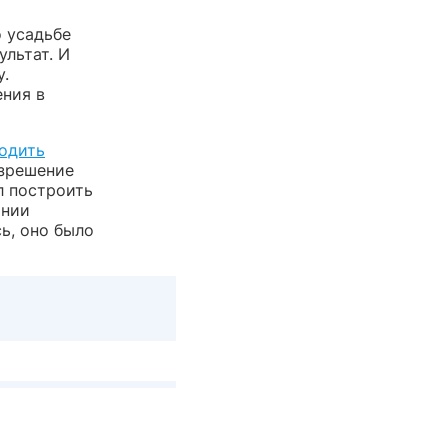
 усадьбе
льтат. И
у.
ния в
одить
азрешение
л построить
ании
ь, оно было