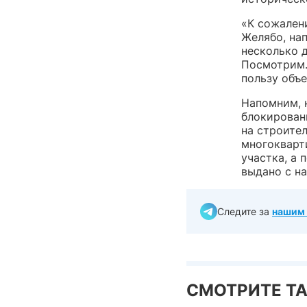
«К сожален
Желябо, на
несколько д
Посмотрим.
пользу объ
Напомним, 
блокирован
на строите
многокварт
участка, а
выдано с н
Следите за
нашим 
СМОТРИТЕ Т