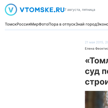
7 августа, пятница
Томск
Россия
Мир
Фото
Пора в отпуск
Знай город
Экон
21 мая 2015, 2
Елена Феокти
«Том
суд 
строи