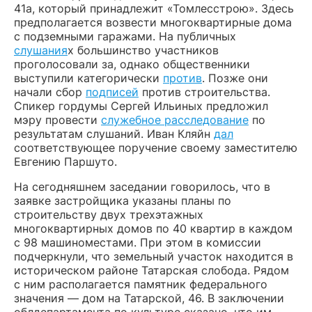
41а, который принадлежит «Томлесстрою». Здесь
предполагается возвести многоквартирные дома
с подземными гаражами. На публичных
слушания
х большинство участников
проголосовали за, однако общественники
выступили категорически
против
. Позже они
начали сбор
подписей
против строительства.
Спикер гордумы Сергей Ильиных предложил
мэру провести
служебное расследование
по
результатам слушаний. Иван Кляйн
дал
соответствующее поручение своему заместителю
Евгению Паршуто.
На сегодняшнем заседании говорилось, что в
заявке застройщика указаны планы по
строительству двух трехэтажных
многоквартирных домов по 40 квартир в каждом
с 98 машиноместами. При этом в комиссии
подчеркнули, что земельный участок находится в
историческом районе Татарская слобода. Рядом
с ним располагается памятник федерального
значения — дом на Татарской, 46. В заключении