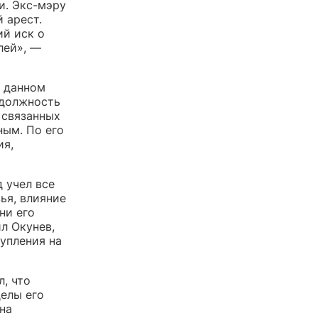
и. Экс-мэру
 арест.
ий иск о
лей», —
в данном
 должность
 связанных
ным. По его
ия,
 учел все
ья, влияние
ни его
л Окунев,
упления на
, что
елы его
на