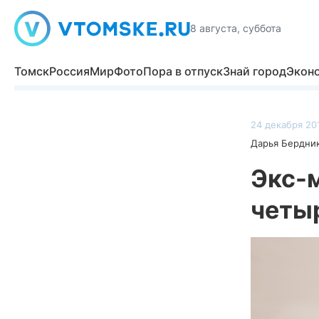
8 августа, суббота
Томск
Россия
Мир
Фото
Пора в отпуск
Знай город
Экон
24 декабря 201
Дарья Бердни
Экс-
четы