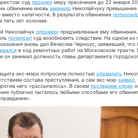
рестом: суд
продлил
меру пресечения до 22 января 20
ии обвинение вновь
вменило
Николайчуку превышение
 вместо халатности. В результате обвинение
попросил
 пять лет колонии.
ай Николайчук
опроверг
предъявленные ему обвинения.
ель
попросил
суд возобновить следствие. На одном из 
оказания вновь дал Вячеслав Черноус, заявивший, что
ивался
в ход ремонтных работ на Московском тракте.
е он занимал должность главы департамента городско
защита экс-мэра попросила полностью
оправдать
Никол
утствием состава преступления, а сам экс-мэр
заявил
,
против него «рассыпалось». В своем
последнем слове
о
ение публично пыталось любыми способами его обвинит
оправдания».