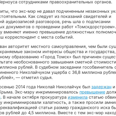
Черноуса сотрудниками правоохранительных органов.
иты, что экс-мэр не давал подчиненным незаконных ук
стоятельным. Как следует из показаний свидетелей и
ий аудиозаписей разговоров, речь шла о подписании
ых документов о проведении работ «Томскдорстроем».
у вменяют именно превышение должностных полномоч
аш корреспондент с места событий.
ван авторитет местного самоуправления, чем были су
храняемые законом интересы общества и государства,
ному образованию «Город Томск» был причинен суще
ультате необоснованного завышения сметной стоимости
иллиона рублей. В судебном заседании гособвинитель 
иненного Николайчуком ущерба с 36,8 миллиона рублей
ублей», — отметил судья.
осенью 2014 года Николай Николайчук был
задержан
и
 Крыма. Экс-мэру инкриминировалось
превышение
долж
й
. В начале октября прокуратура
изменила
статью обвин
у инкриминировали халатность, а также просили амни
переквалификацией статьи размер гражданского иска б
в рублей до 4,5 миллиона. Вместе с тем экс-мэр нахо