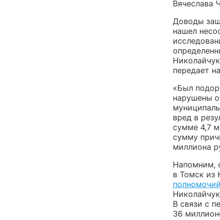
Вячеслава 
Доводы заш
нашел несо
исследован
определенн
Николайчук
передает н
«Был подор
нарушены о
муниципаль
вред в рез
сумме 4,7 м
сумму прич
миллиона р
Напомним, 
в Томск из
полномочи
Николайчук
В связи с 
36 миллионо