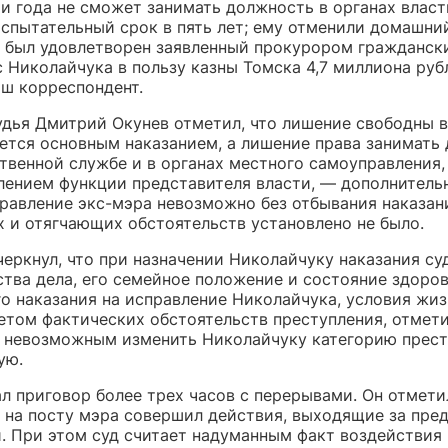
и года не сможет занимать должность в органах власт
испытательный срок в пять лет; ему отменили домашний
, был удовлетворен заявленный прокурором гражданск
 Николайчука в пользу казны Томска 4,7 миллиона руб
аш корреспондент.
удья Дмитрий Окунев отметил, что лишение свободны 
яется основным наказанием, а лишение права занимать
ственной службе и в органах местного самоуправления,
лением функции представителя власти, — дополнитель
правление экс-мэра невозможно без отбывания наказан
 и отягчающих обстоятельств установлено не было.
еркнул, что при назначении Николайчуку наказания суд
тва дела, его семейное положение и состояние здоров
о наказания на исправление Николайчука, условия жиз
четом фактических обстоятельств преступления, отмети
т невозможным изменить Николайчуку категорию прест
ую.
л приговор более трех часов с перерывами. Он отметил
 на посту мэра совершил действия, выходящие за пред
. При этом суд считает надуманным факт воздействия 