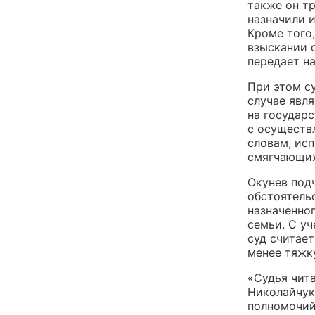
также он тр
назначили 
Кроме того
взыскании с
передает н
При этом с
случае явл
на государ
с осуществ
словам, ис
смягчающих
Окунев подч
обстоятельс
назначенног
семьи. С у
суд считае
менее тяжк
«Судья чита
Николайчук
полномочий