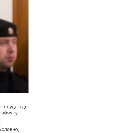
о суда, где
айчуку.
м
условно,