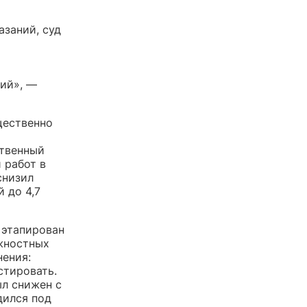
азаний, суд
ий», —
щественно
ственный
 работ в
снизил
 до 4,7
 этапирован
ностных
ения:
стировать.
ыл снижен с
дился под