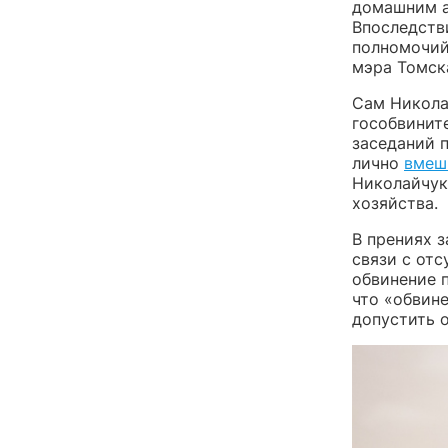
домашним а
Впоследств
полномочий
мэра Томска
Сам Никол
гособвинит
заседаний п
лично
вмеш
Николайчук
хозяйства.
В прениях 
связи с отс
обвинение 
что «обвин
допустить 