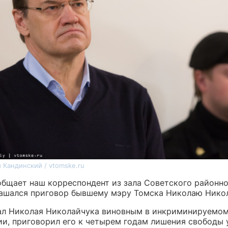
 Кандинский / vtomske.ru
бщает наш корреспондент из зала Советского районног
лашался приговор бывшему мэру Томска Николаю Никол
ал Николая Николайчука виновным в инкриминируемо
ии, приговорил его к четырем годам лишения свободы 