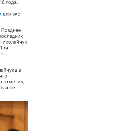
16 года.
о
для экс-
 Позднее
последних
 Николайчук
 При
го
айчука в
 что
н отметил,
ь и не