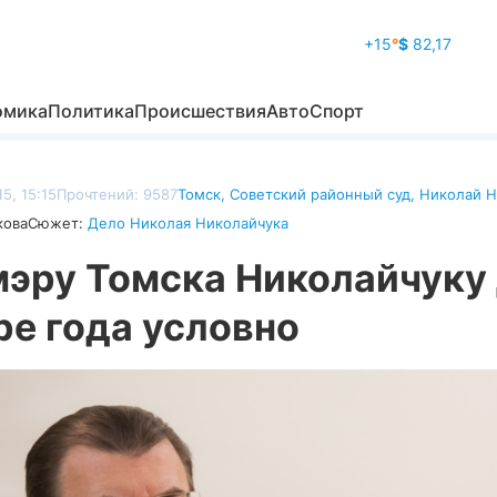
+15
°
$
82,17
омика
Политика
Происшествия
Авто
Спорт
5, 15:15
Прочтений: 9587
Томск
,
Советский районный суд
,
Николай Н
кова
Сюжет:
Дело Николая Николайчука
мэру Томска Николайчуку
ре года условно