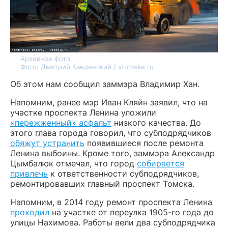
Архивное фото
Фото: Дмитрий Кандинский / vtomske.ru
Об этом нам сообщил заммэра Владимир Хан.
Напомним, ранее мэр Иван Кляйн заявил, что на
участке проспекта Ленина уложили
«пережженный» асфальт
низкого качества. До
этого глава города говорил, что субподрядчиков
обяжут устранить
появившиеся после ремонта
Ленина выбоины. Кроме того, заммэра Александр
Цымбалюк отмечал, что город
собирается
привлечь
к ответственности субподрядчиков,
ремонтировавших главный проспект Томска.
Напомним, в 2014 году ремонт проспекта Ленина
проходил
на участке от переулка 1905-го года до
улицы Нахимова. Работы вели два субподрядчика