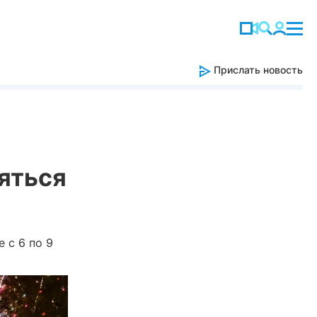
Прислать новость
няться
 с 6 по 9