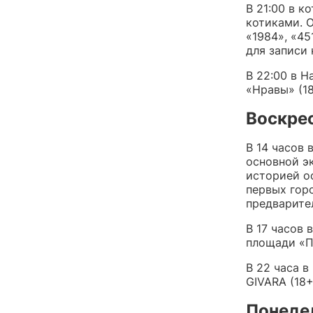
В 21:00 в к
котиками. 
«1984», «45
для записи
В 22:00 в H
«Нравы» (18
Воскрес
В 14 часов 
основной э
историей о
первых горо
предварител
В 17 часов
площади «П
В 22 часа в
GIVARA (18+
Понедел