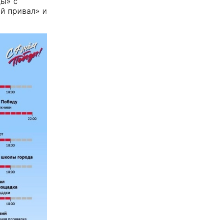
ды» с
й привал» и