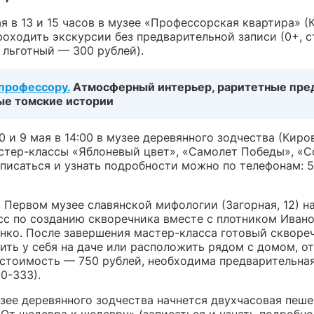
ая в 13 и 15 часов в музее «Профессорская квартира» (
роходить экскурсии без предварительной записи (0+, 
 льготный — 300 рублей).
 профессору.
Атмосферный интерьер, раритетные пре
ые томские истории
00 и 9 мая в 14:00 в музее деревянного зодчества (Киров
стер-классы «Яблоневый цвет», «Самолет Победы», «С
аписаться и узнать подробности можно по телефонам: 5
в Первом музее славянской мифологии (Загорная, 12) н
сс по созданию скворечника вместе с плотником Иван
ко. После завершения мастер-класса готовый скворе
ить у себя на даче или расположить рядом с домом, о
, стоимость — 750 рублей, необходима предварительная
0-333).
узее деревянного зодчества начнется двухчасовая пеш
«От шедевра к шедевру» (записаться и узнать подробн