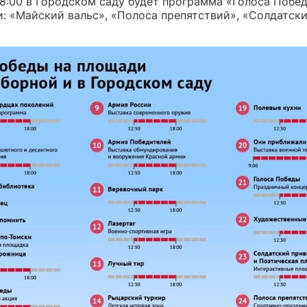
18:00 в Городском саду будет программа «Голоса Побе
: «Майский вальс», «Полоса препятствий», «Солдатски