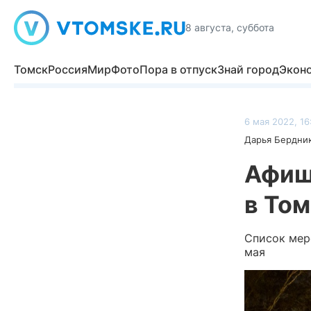
8 августа, суббота
Томск
Россия
Мир
Фото
Пора в отпуск
Знай город
Экон
6 мая 2022, 16
Дарья Бердни
Афиша
в Том
Список мер
мая