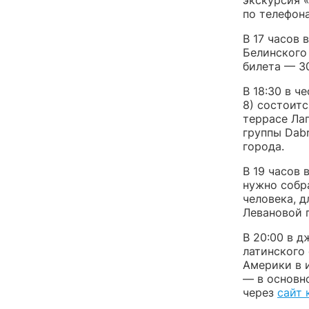
по телефона
В 17 часов 
Белинского
билета — 30
В 18:30 в 
8) состоит
террасе Ла
группы Dаbr
города.
В 19 часов 
нужно собр
человека, 
Левановой 
В 20:00 в д
латинского
Америки в и
— в основн
через
сайт 