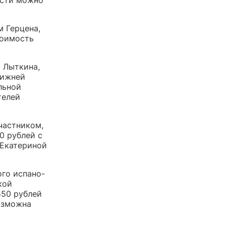
м Герцена,
тоимость
а Лыткина,
нижней
льной
телей
частником,
0 рублей с
 Екатериной
ого испано-
кой
550 рублей
возможна