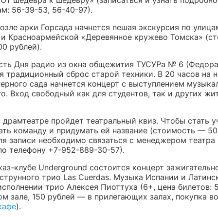
м: 56-39-53, 56-40-97).
возле арки Горсада начнется пешая экскурсия по улица
 и Красноармейской «Деревянное кружево Томска» (с
0 рублей).
честь Дня радио из окна общежития ТУСУРа № 6 (Федор
ся традиционный сброс старой техники. В 20 часов на 
герного сада начнется концерт с выступлением музыка
o. Вход свободный как для студентов, так и других жи
в драмтеатре пройдет театральный квиз. Чтобы стать у
ать команду и придумать ей название (стоимость — 50
для записи необходимо связаться с менеджером театра
по телефону +7-952-889-30-57).
жаз-клубе Underground состоится концерт зажигательн
 струнного трио Las Cuerdas. Музыка Испании и Латинс
сполнении трио Алексея Пиоттуха (6+, цена билетов: 
ом зале, 150 рублей — в прилегающих залах, покупка 
кафе
).