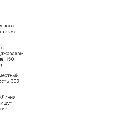
енного
а также
ых
в джазовом
е, 150
е
).
вместный
ость 300
 «Линия
пишут
кие