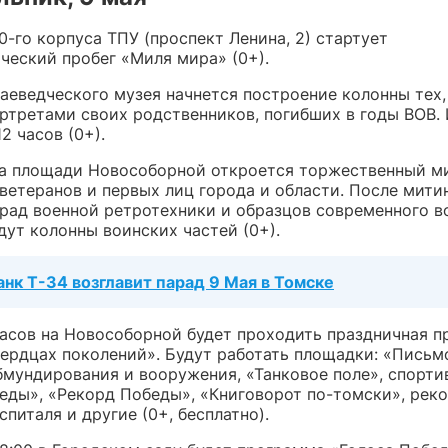
10-го корпуса ТПУ (проспект Ленина, 2) стартует
ческий пробег «Миля мира» (0+).
раеведческого музея начнется построение колонны тех,
ортретами своих родственников, погибших в годы ВОВ.
12 часов (0+).
 на площади Новособорной откроется торжественный м
ветеранов и первых лиц города и области. После мити
арад военной ретротехники и образцов современного в
дут колонны воинских частей (0+).
анк Т-34 возглавит парад 9 Мая в Томске
 часов на Новособорной будет проходить праздничная 
сердцах поколений». Будут работать площадки: «Письм
бмундирования и вооружения, «Танковое поле», спорти
еды», «Рекорд Победы», «Книговорот по-томски», рек
спиталя и другие (0+, бесплатно).