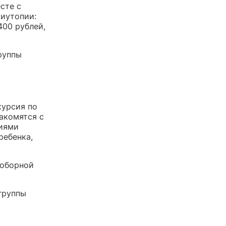
есте с
тиутопии:
400 рублей,
группы
курсия по
акомятся с
тиями
ребенка,
соборной
 группы