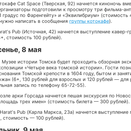
отокафе Cat Space (Тверская, 92) начнется киноночь вм
Организаторы подготовили к просмотру три фильма-ан
1 градус по Фаренгейту» и «Эквилибриум» (стоимость 
 нужно написать в сообщения
группы котокафе
).
arat's Pub (Источная, 42) начнется выступление кавер-
+, стоимость 100 рублей).
енье, 8 мая
в Музее истории Томска будет проходить обзорная экс
кспозиции «Четыре века томской истории». Гости позн
снования Томской крепости в 1604 году, бытом и заня
жан (6+, 130 рублей для взрослых и 120 рублей — для 
ьная запись по телефону 65-72-55).
 возле арки Горсада начнется пешая экскурсия по Ново
лощадь трех имен» (стоимость билета — 300 рублей).
 Harat's Pub (Карла Маркса, 23а) начнется выступление
, стоимость — 100 рублей).
ьник, 9 мая