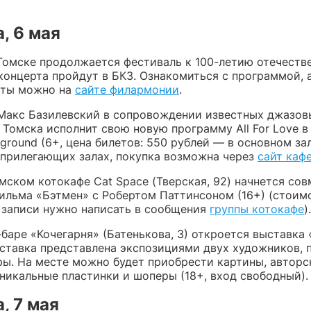
, 6 мая
Томске продолжается фестиваль к 100-летию отечеств
концерта пройдут в БКЗ. Ознакомиться с программой, 
еты можно на
сайте филармонии
.
 Макс Базилевский в сопровождении известных джазов
 Томска исполнит свою новую программу All For Love 
ground (6+, цена билетов: 550 рублей — в основном зал
 прилегающих залах, покупка возможна через
сайт каф
омском котокафе Cat Space (Тверская, 92) начнется со
ильма «Бэтмен» с Робертом Паттинсоном (16+) (стоим
я записи нужно написать в сообщения
группы котокафе
).
-баре «Кочегарня» (Батенькова, 3) откроется выставка
ставка представлена экспозициями двух художников, 
ры. На месте можно будет приобрести картины, авторс
никальные пластинки и шоперы (18+, вход свободный).
, 7 мая