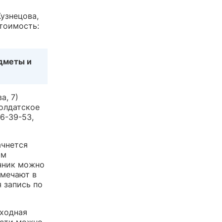
Кузнецова,
стоимость:
дметы и
а, 7)
олдатское
6-39-53,
ачнется
ом
чник можно
тмечают в
 запись по
еходная
ости можно