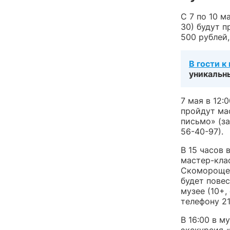
С 7 по 10 м
30) будут п
500 рублей,
В гости к
уникальн
7 мая в 12:
пройдут ма
письмо» (з
56-40-97).
В 15 часов 
мастер-кла
Скоморощен
будет повес
музее (10+
телефону 21
В 16:00 в м
экскурсия 