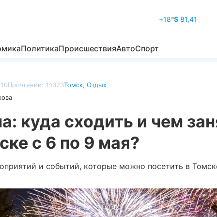
+18
°
$
81,41
омика
Политика
Происшествия
Авто
Спорт
:10
Прочтений: 14323
Томск
,
Отдых
кова
: куда сходить и чем за
ске с 6 по 9 мая?
оприятий и событий, которые можно посетить в Томске