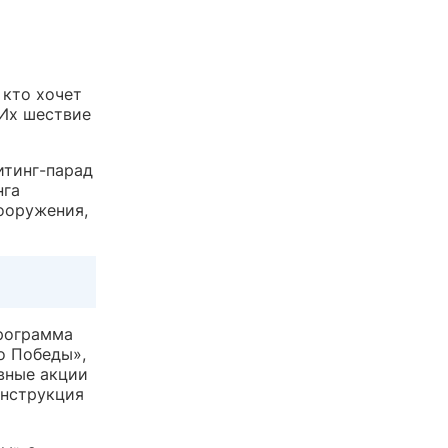
 кто хочет
 Их шествие
итинг-парад
нга
ооружения,
программа
о Победы»,
вные акции
онструкция