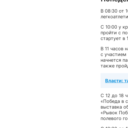
В 08:30 от 
легкоатлети
С 10:00 у к
пройти с п
стартует в 
В 11 часов
с участием 
начнется п
также прой
Власти: т
С 12 до 18
«Победа в 
выставка о
«Рывок Поб
полевого го