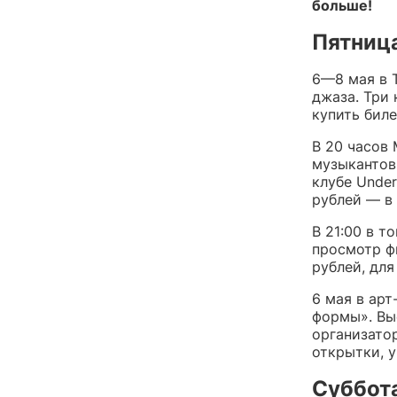
больше!
Пятница
6—8 мая в 
джаза. Три 
купить бил
В 20 часов
музыкантов
клубе Under
рублей — в
В 21:00 в т
просмотр ф
рублей, дл
6 мая в арт
формы». Вы
организато
открытки, у
Суббота