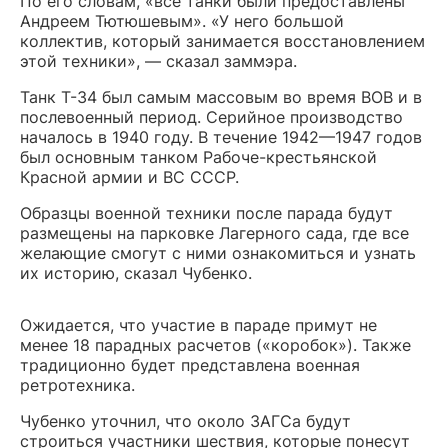
По его словам, «все танки были предоставлены
Андреем Тютюшевым». «У него большой
коллектив, который занимается восстановлением
этой техники», — сказал заммэра.
Танк T-34 был самым массовым во время ВОВ и в
послевоенный период. Серийное производство
началось в 1940 году. В течение 1942—1947 годов
был основным танком Рабоче-крестьянской
Красной армии и ВС СССР.
Образцы военной техники после парада будут
размещены на парковке Лагерного сада, где все
желающие смогут с ними ознакомиться и узнать
их историю, сказал Чубенко.
Ожидается, что участие в параде примут не
менее 18 парадных расчетов («коробок»). Также
традиционно будет представлена военная
ретротехника.
Чубенко уточнил, что около ЗАГСа будут
строиться участники шествия, которые понесут