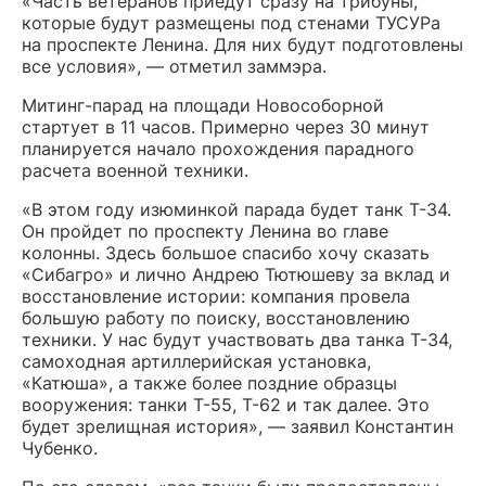
«Часть ветеранов приедут сразу на трибуны,
которые будут размещены под стенами ТУСУРа
на проспекте Ленина. Для них будут подготовлены
все условия», — отметил заммэра.
Митинг-парад на площади Новособорной
стартует в 11 часов. Примерно через 30 минут
планируется начало прохождения парадного
расчета военной техники.
«В этом году изюминкой парада будет танк Т-34.
Он пройдет по проспекту Ленина во главе
колонны. Здесь большое спасибо хочу сказать
«Сибагро» и лично Андрею Тютюшеву за вклад и
восстановление истории: компания провела
большую работу по поиску, восстановлению
техники. У нас будут участвовать два танка Т-34,
самоходная артиллерийская установка,
«Катюша», а также более поздние образцы
вооружения: танки Т-55, Т-62 и так далее. Это
будет зрелищная история», — заявил Константин
Чубенко.