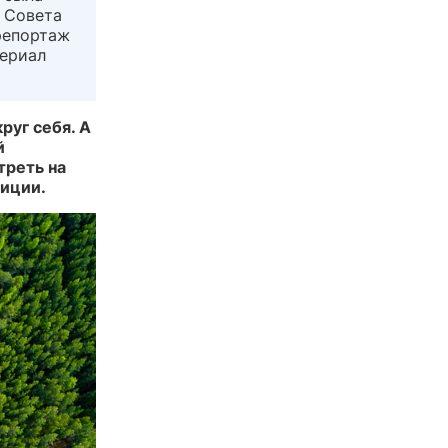
о Совета
репортаж
териал
руг себя. А
й
треть на
зиции.