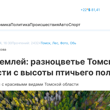
+22
°
$
81,41
омика
Политика
Происшествия
Авто
Спорт
4, 16:30
Прочтений: 24324
Томск
,
Лес
,
Фото
,
Обь
кова
землей: разноцветье Томс
ти с высоты птичьего по
 с красивыми видами Томской области