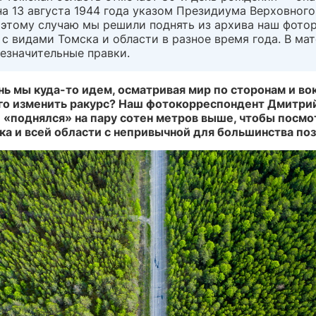
а 13 августа 1944 года указом Президиума Верховног
 этому случаю мы решили поднять из архива наш фото
 с видами Томска и области в разное время года. В ма
езначительные правки.
ь мы куда-то идем, осматривая мир по сторонам и вок
го изменить ракурс? Наш фотокорреспондент Дмитри
 «поднялся» на пару сотен метров выше, чтобы посмо
ка и всей области с непривычной для большинства по