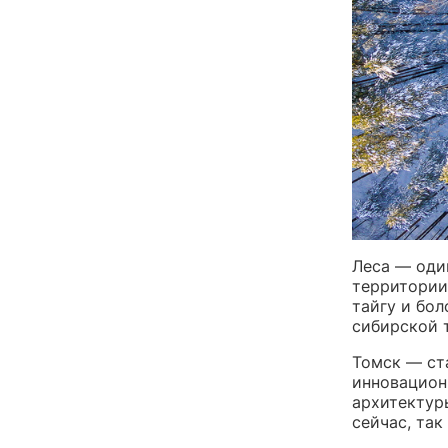
Леса — оди
территории
тайгу и бо
сибирской т
Томск — ст
инновацион
архитектур
сейчас, так