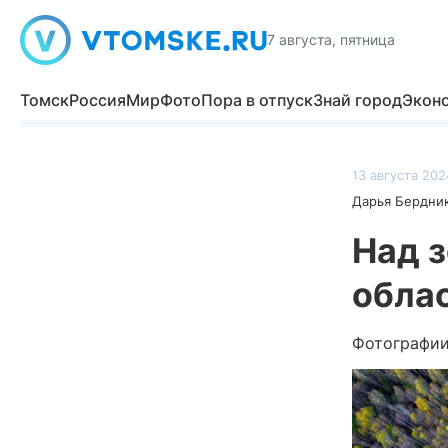
7 августа, пятница
Томск
Россия
Мир
Фото
Пора в отпуск
Знай город
Экон
13 августа 202
Дарья Бердни
Над 
облас
Фотографии