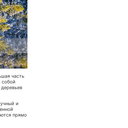
ьшая часть
т собой
 деревьев
аучный и
менной
аются прямо