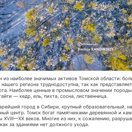
н из наиболее значимых активов Томской области: бол
 нашего региона труднодоступна, так как представляе
лота. Наиболее ценные в промысловом значении породы
айги — кедр, ель, пихта, сосна, лиственница.
арейший город в Сибири, крупный образовательный, н
ный центр. Томск богат памятниками деревянной и ка
ы XVIII—XX веков. Многие из них, к сожалению, разруш
 как за зданиями нет должного ухода.