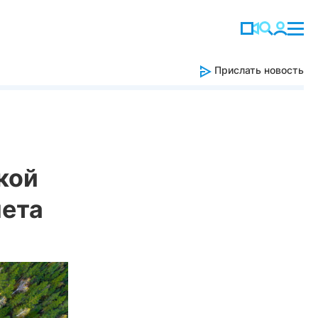
Прислать новость
кой
лета