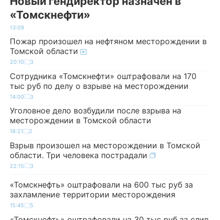
Новый гендиректор назначен в
«Томскнефти»
13:09
Пожар произошел на нефтяном месторождении в
Томской области
20:10
3
Сотрудника «Томскнефти» оштрафовали на 170
тыс руб по делу о взрыве на месторождении
14:00
3
Уголовное дело возбудили после взрыва на
месторождении в Томской области
18:21
2
Взрыв произошел на месторождении в Томской
области. Три человека пострадали
22:15
3
«Томскнефть» оштрафовали на 600 тыс руб за
захламление территории месторождения
15:45
5
«Томскнефть» оштрафовали на 30 тыс руб за слив