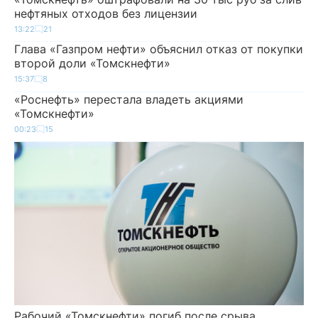
нефтяных отходов без лицензии
13:22
21
Глава «Газпром нефти» объяснил отказ от покупки
второй доли «Томскнефти»
15:37
8
«Роснефть» перестала владеть акциями
«Томскнефти»
00:23
15
Рабочий «Томскнефти» погиб после срыва