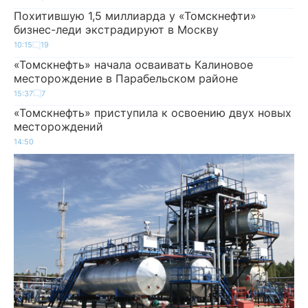
Похитившую 1,5 миллиарда у «Томскнефти»
бизнес-леди экстрадируют в Москву
10:15
19
«Томскнефть» начала осваивать Калиновое
месторождение в Парабельском районе
15:37
7
«Томскнефть» приступила к освоению двух новых
месторождений
14:50