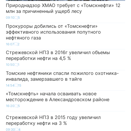
Природнадзор ХМАО требует с «Томскнефти» 12
млн за причиненный ущерб лесу
09:10
5
Прокуроры добились от «Томскнефти»
эффективного использования попутного
нефтяного газа
16:07
2
Стрежевской НПЗ в 2016г увеличил объемы
переработки нефти на 4,5 %
10:50
1
Томские нефтяники спасли пожилого охотника-
инвалида, замерзавшего в тайге
14:54
15
«Томскнефть» начала осваивать новое
месторождение в Александровском районе
16:20
5
Стрежевской НПЗ в 2015 году увеличил
переработку нефти на 3 %
09:30
4