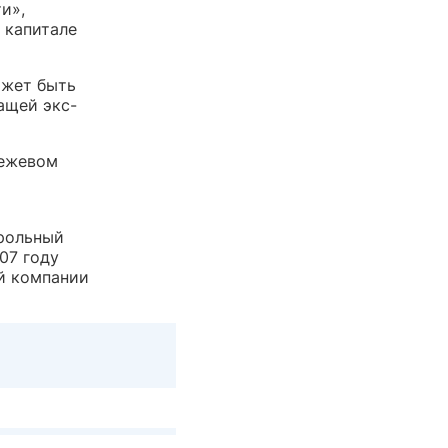
и»,
в капитале
ожет быть
ащей экс-
режевом
трольный
07 году
й компании