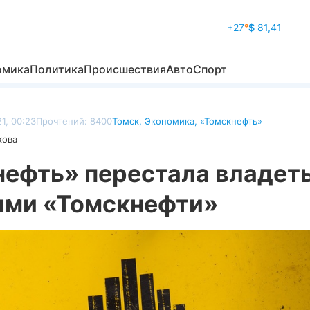
+27
°
$
81,41
омика
Политика
Происшествия
Авто
Спорт
1, 00:23
Прочтений: 8400
Томск
,
Экономика
,
«Томскнефть»
кова
нефть» перестала владет
ями «Томскнефти»