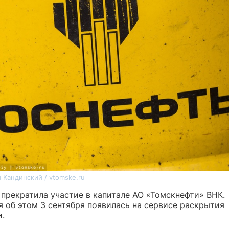
 Кандинский / vtomske.ru
 прекратила участие в капитале АО «Томскнефти» ВНК.
 об этом 3 сентября появилась на сервисе раскрытия
.