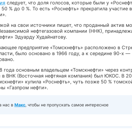
ия
следует, что доля голосов, которые были у «Роснефт
 50 % до 0 %. То есть «Роснефть» прекратила участие 
и».
лкой на свои источники пишет, что проданный актив м
Независимой нефтегазовой компании (ННК), принадлеж
нефти» Эдуарду Худайнатову.
ающее предприятие «Томскнефть» расположено в Ст
асти, было основано в 1966 году, а к середине 90-х —
овано.
98 года основным владельцем «Томскнефти» через кон
й в ВНК (Восточная нефтяная компания) был ЮКОС. В 20
мскнефти» купила «Роснефть», чуть позже 50 % томско
ны «Газпром нефти».
а нас в
Макс
, чтобы не пропускать самое интересное