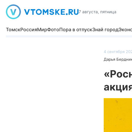
7 августа, пятница
Томск
Россия
Мир
Фото
Пора в отпуск
Знай город
Экон
4 сентября 202
Дарья Бердни
«Рос
акци