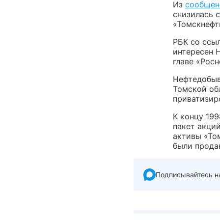
Из
сообщен
снизилась с
«Томскнефт
РБК со ссы
интересен 
главе «Рос
Нефтедобыв
Томской обл
приватизир
К концу 19
пакет акци
активы «То
были прода
Подписывайтесь н