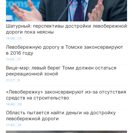
Шатурный: перспективы достройки левобережной
дороги пока неясны
14:08
13
Левобережную дорогу в Томске законсервируют
в 2016 году
11:50
17
Вице-мэр: левый берег Томи должен остаться
рекреационной зоной
21:27
9
«Левобережку» законсервируют из-за отсутствия
средств на строительство
14:40
19
Область пытается найти деньги на достройку
левобережной дороги
17:45
10