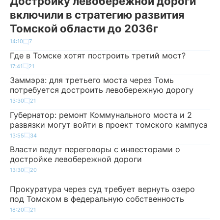
Достройку левобережной дороги
включили в стратегию развития
Томской области до 2036г
14:10
7
Где в Томске хотят построить третий мост?
17:41
21
Заммэра: для третьего моста через Томь
потребуется достроить левобережную дорогу
13:30
21
Губернатор: ремонт Коммунального моста и 2
развязки могут войти в проект томского кампуса
13:55
34
Власти ведут переговоры с инвесторами о
достройке левобережной дороги
13:30
20
Прокуратура через суд требует вернуть озеро
под Томском в федеральную собственность
18:20
21