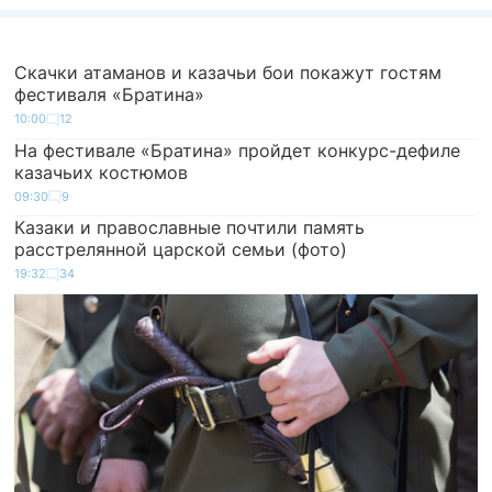
Скачки атаманов и казачьи бои покажут гостям
фестиваля «Братина»
10:00
12
На фестивале «Братина» пройдет конкурс-дефиле
казачьих костюмов
09:30
9
Казаки и православные почтили память
расстрелянной царской семьи (фото)
19:32
34