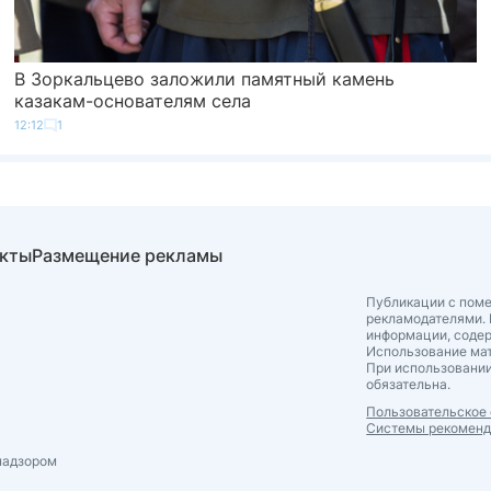
В Зоркальцево заложили памятный камень
казакам-основателям села
12:12
1
акты
Размещение рекламы
Публикации с поме
рекламодателями. 
информации, соде
Использование мат
При использовании
обязательна.
Пользовательское
Системы рекомен
надзором