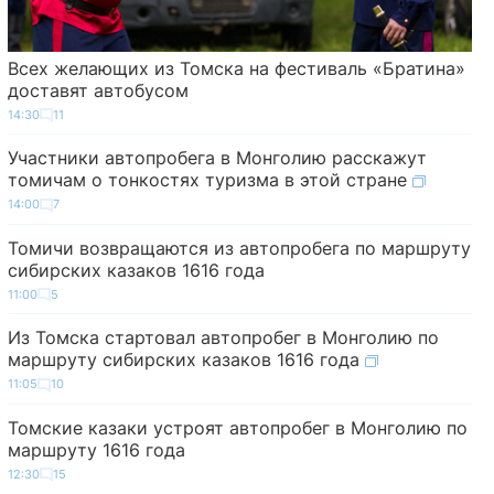
Всех желающих из Томска на фестиваль «Братина»
доставят автобусом
14:30
11
Участники автопробега в Монголию расскажут
томичам о тонкостях туризма в этой стране
14:00
7
Томичи возвращаются из автопробега по маршруту
сибирских казаков 1616 года
11:00
5
Из Томска стартовал автопробег в Монголию по
маршруту сибирских казаков 1616 года
11:05
10
Томские казаки устроят автопробег в Монголию по
маршруту 1616 года
12:30
15