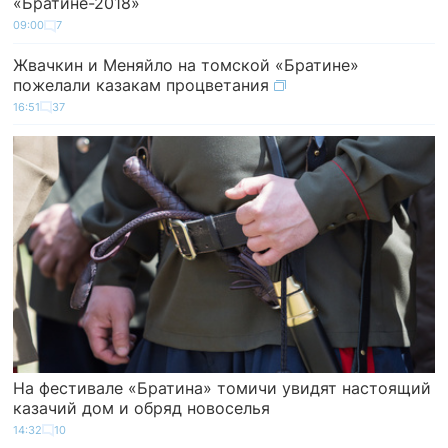
«Братине-2018»
09:00
7
Жвачкин и Меняйло на томской «Братине»
пожелали казакам процветания
16:51
37
На фестивале «Братина» томичи увидят настоящий
казачий дом и обряд новоселья
14:32
10