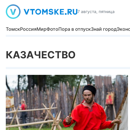
7 августа, пятница
Томск
Россия
Мир
Фото
Пора в отпуск
Знай город
Экон
КАЗАЧЕСТВО