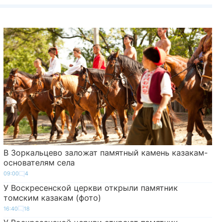
В Зоркальцево заложат памятный камень казакам-
основателям села
09:00
4
У Воскресенской церкви открыли памятник
томским казакам (фото)
16:40
18