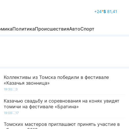
+24
°
$
81,41
омика
Политика
Происшествия
Авто
Спорт
Коллективы из Томска победили в фестивале
«Казачья звонница»
19:30
3
Казачью свадьбу и соревнования на конях увидят
томичи на фестивале «Братина»
19:00
17
Томских мастеров приглашают принять участие в