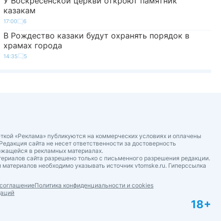
У Воскресенской церкви откроют памятник
казакам
17:00
6
В Рождество казаки будут охранять порядок в
храмах города
14:35
5
ткой «Реклама» публикуются на коммерческих условиях и оплачены
Редакция сайта не несет ответственности за достоверность
ржащейся в рекламных материалах.
ериалов сайта разрешено только с письменного разрешения редакции.
 материалов необходимо указывать источник vtomske.ru. Гиперссылка
 соглашение
Политика конфиденциальности и cookies
даций
18+