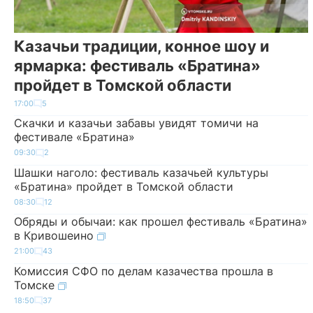
Казачьи традиции, конное шоу и
ярмарка: фестиваль «Братина»
пройдет в Томской области
17:00
5
Скачки и казачьи забавы увидят томичи на
фестивале «Братина»
09:30
2
Шашки наголо: фестиваль казачьей культуры
«Братина» пройдет в Томской области
08:30
12
Обряды и обычаи: как прошел фестиваль «Братина»
в Кривошеино
21:00
43
Комиссия СФО по делам казачества прошла в
Томске
18:50
37