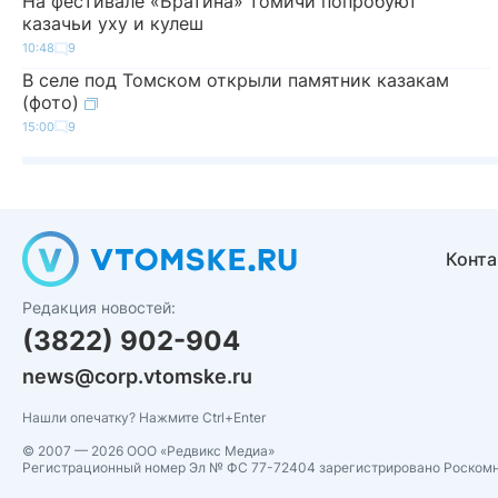
На фестивале «Братина» томичи попробуют
казачьи уху и кулеш
10:48
9
В селе под Томском открыли памятник казакам
(фото)
15:00
9
Конт
Редакция новостей:
(3822) 902-904
news@corp.vtomske.ru
Нашли опечатку? Нажмите Ctrl+Enter
© 2007 — 2026 ООО «Редвикс Медиа»
Регистрационный номер Эл № ФС 77-72404 зарегистрировано Роском