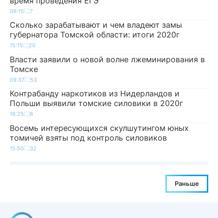
время проведения ЕГЭ
09:15
7
Сколько зарабатывают и чем владеют замы
губернатора Томской области: итоги 2020г
15:15
20
Власти заявили о новой волне лжеминирования в
Томске
09:37
53
Контрабанду наркотиков из Нидерландов и
Польши выявили томские силовики в 2020г
16:25
6
Восемь интересующихся скулшутингом юных
томичей взяты под контроль силовиков
15:50
32
Раньше