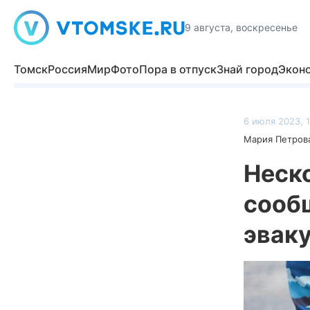
9 августа, воскресенье
Томск
Россия
Мир
Фото
Пора в отпуск
Знай город
Экон
6 июля 2023, 1
Мария Петров
Неск
сооб
эвак