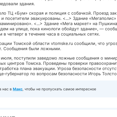
ледовали здания.
оло ТЦ «Бум» скорая и полиция с собачкой. Проезд зак
и посетители эвакуированы. <...> Здание «Мегаполис»
заминировано». <...> Здание «Мега маркет» на Пушкин
Ждем на улице, пока кинологи обойдут здание», — сооб
 в четверг в течение часа в социальных сетях.
рации Томской области vtomske.ru сообщили, что угро
т. Сообщения были ложными.
6 июля, поступили заведомо ложные сообщения о мини
вых центров Томска. Проведены проверки правоохран
тработка плана эвакуации. Угроза безопасности отсутс
це-губернатор по вопросам безопасности Игорь Толсто
а нас в
Макс
, чтобы не пропускать самое интересное