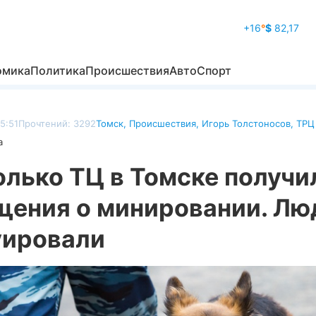
+16
°
$
82,17
омика
Политика
Происшествия
Авто
Спорт
5:51
Прочтений: 3292
Томск
,
Происшествия
,
Игорь Толстоносов
,
ТРЦ
а
олько ТЦ в Томске получи
щения о минировании. Лю
уировали