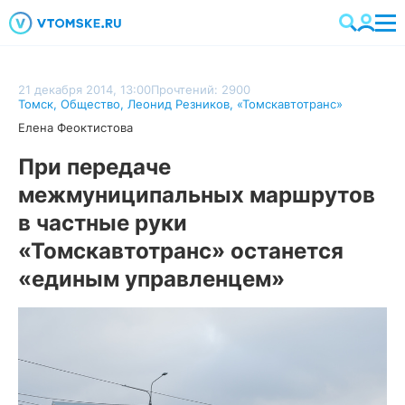
21 декабря 2014, 13:00
Прочтений: 2900
Томск
,
Общество
,
Леонид Резников
,
«Томскавтотранс»
Елена Феоктистова
При передаче
межмуниципальных маршрутов
в частные руки
«Томскавтотранс» останется
«единым управленцем»