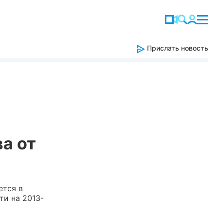
Прислать новость
а от
ется в
и на 2013-