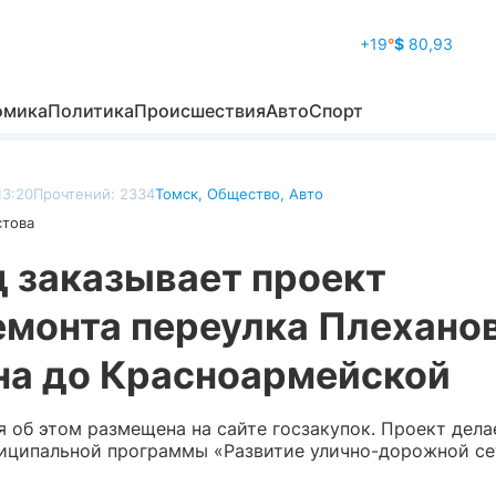
+19
°
$
80,93
омика
Политика
Происшествия
Авто
Спорт
13:20
Прочтений: 2334
Томск
,
Общество
,
Авто
стова
д заказывает проект
емонта переулка Плеханов
на до Красноармейской
 об этом размещена на сайте госзакупок. Проект дела
иципальной программы «Развитие улично-дорожной сет