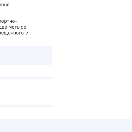
июня.
портно-
две-четыре
мещенного с