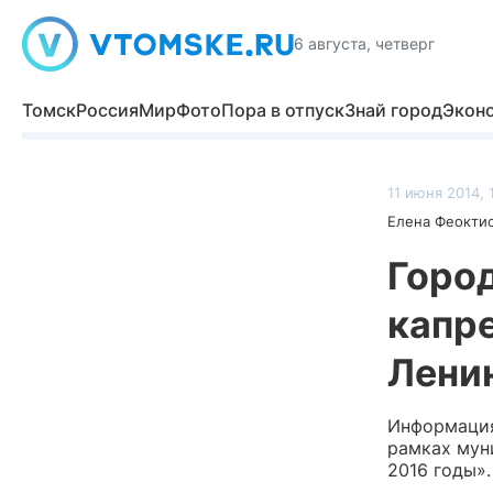
6 августа, четверг
Томск
Россия
Мир
Фото
Пора в отпуск
Знай город
Экон
11 июня 2014, 
Елена Феокти
Горо
капр
Лени
Информация
рамках мун
2016 годы».