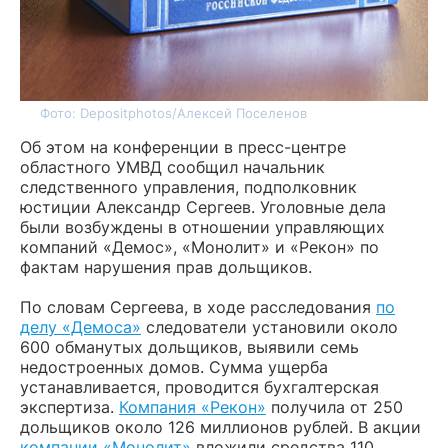
Фото: Depositphotos/Алексей Поселенов
Об этом на конференции в пресс-центре
областного УМВД сообщил начальник
следственного управления, подполковник
юстиции Александр Сергеев. Уголовные дела
были возбуждены в отношении управляющих
компаний «Демос», «Монолит» и «Рекон» по
фактам нарушения прав дольщиков.
По словам Сергеева, в ходе расследования
по
делу «Демоса»
следователи установили около
600 обманутых дольщиков, выявили семь
недостроенных домов. Сумма ущерба
устанавливается, проводится бухгалтерская
экспертиза.
Компания «Рекон»
получила от 250
дольщиков около 126 миллионов рублей. В акции
компании «Монолит»
вложили средства 110