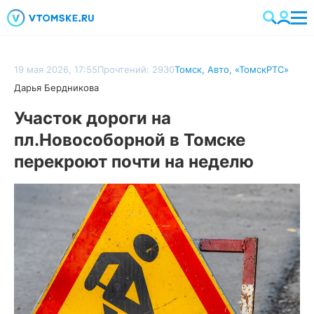
19 мая 2026, 17:55
Прочтений: 2930
Томск
,
Авто
,
«ТомскРТС»
Дарья Бердникова
Участок дороги на
пл.Новособорной в Томске
перекроют почти на неделю