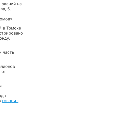
 зданий на
а, 5.
омов».
й в Томске
истрировано
онду.
м часть
ллионов
 от
ва
ода
в
говорил
,