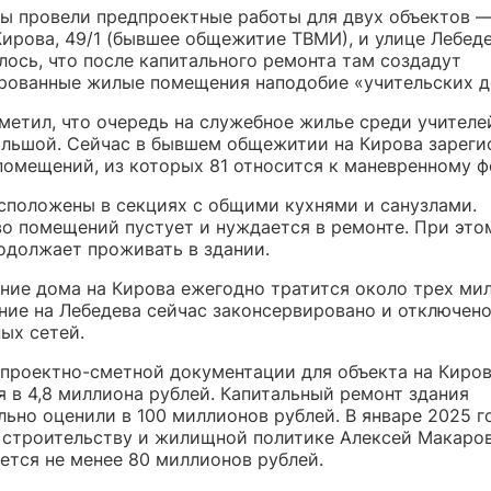
ы провели предпроектные работы для двух объектов —
ирова, 49/1 (бывшее общежитие ТВМИ), и улице Лебедев
лось, что после капитального ремонта там создадут
рованные жилые помещения наподобие «учительских д
метил, что очередь на служебное жилье среди учителе
ольшой. Сейчас в бывшем общежитии на Кирова зарег
помещений, из которых 81 относится к маневренному ф
сположены в секциях с общими кухнями и санузлами.
о помещений пустует и нуждается в ремонте. При это
одолжает проживать в здании.
ние дома на Кирова ежегодно тратится около трех ми
ание на Лебедева сейчас законсервировано и отключено
ых сетей.
 проектно-сметной документации для объекта на Киро
я в 4,8 миллиона рублей. Капитальный ремонт здания
ьно оценили в 100 миллионов рублей. В январе 2025 г
 строительству и жилищной политике Алексей Макаро
ется не менее 80 миллионов рублей.