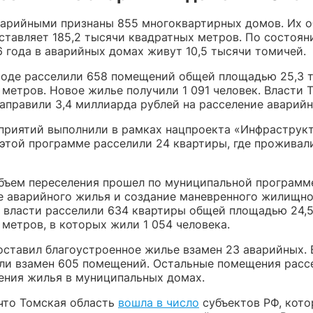
варийными признаны 855 многоквартирных домов. Их 
ставляет 185,2 тысячи квадратных метров. По состоян
6 года в аварийных домах живут 10,5 тысячи томичей.
ороде расселили 658 помещений общей площадью 25,3 
метров. Новое жилье получили 1 091 человек. Власти 
направили 3,4 миллиарда рублей на расселение аварийн
приятий выполнили в рамках нацпроекта «Инфраструкт
 этой программе расселили 24 квартиры, где проживал
бъем переселения прошел по муниципальной программ
е аварийного жилья и создание маневренного жилищно
х власти расселили 634 квартиры общей площадью 24,
метров, в которых жили 1 054 человека.
оставил благоустроенное жилье взамен 23 аварийных.
ли взамен 605 помещений. Остальные помещения расс
ения жилья в муниципальных домах.
что Томская область
вошла в число
субъектов РФ, кот