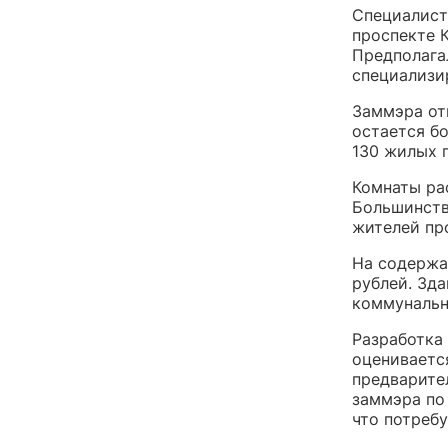
Специалист
проспекте К
Предполага
специализи
Заммэра от
остается б
130 жилых 
Комнаты ра
Большинств
жителей пр
На содержа
рублей. Зд
коммунальн
Разработка
оцениваетс
предварител
заммэра по
что потребу