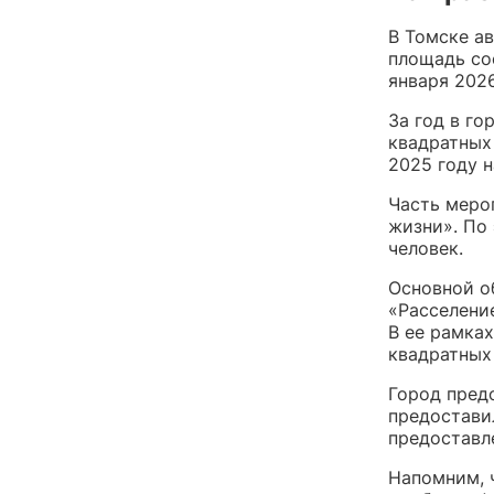
В Томске а
площадь со
января 202
За год в г
квадратных 
2025 году 
Часть меро
жизни». По
человек.
Основной о
«Расселени
В ее рамка
квадратных 
Город пред
предостави
предоставл
Напомним, 