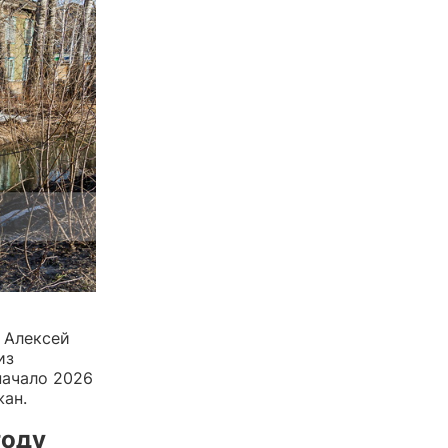
 Алексей
из
начало 2026
жан.
году