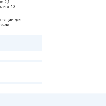
о 2,1
или в 40
нтации для
 если