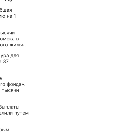
общая
ию на 1
тысячи
Томска в
ого жилья.
ура для
и 37
е
го фонда».
5 тысячи
 Выплаты
елили путем
орым