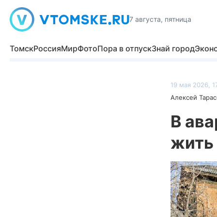
7 августа, пятница
Томск
Россия
Мир
Фото
Пора в отпуск
Знай город
Экон
19 мая 2026, 1
Алексей Тарас
В ав
жить 