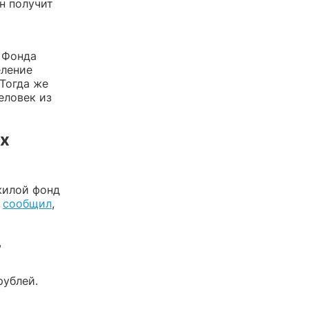
н получит
т Фонда
еление
 Тогда же
еловек из
их
жилой фонд
к
сообщил
,
,
рублей.