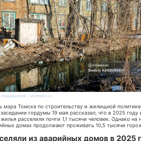
 Кандинский / vtomske.ru
ь мэра Томска по строительству и жилищной политике
заседании гордумы 19 мая рассказал, что в 2025 году 
жилья расселили почти 1,1 тысячи человек. Однако на 
рийных домах продолжают проживать 10,5 тысячи горо
селяли из аварийных домов в 2025 