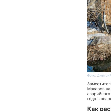
Фото: Дмитрий
Заместител
Макаров на 
аварийного 
года в ава
Как рас