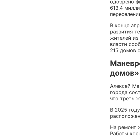
одобрено ф
613,4 милли
переселение
В конце ап
развития те
жителей из 
власти сооб
215 домов 
Маневр
домов»
Алексей Ма
города сос
что треть ж
В 2025 год
расположен
На ремонт 
Работы кос