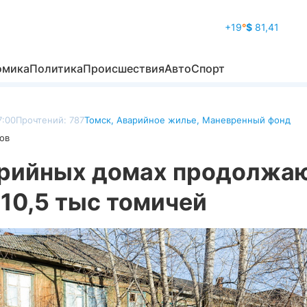
+19
°
$
81,41
омика
Политика
Происшествия
Авто
Спорт
7:00
Прочтений: 787
Томск
,
Аварийное жилье
,
Маневренный фонд
ов
арийных домах продолжа
10,5 тыс томичей